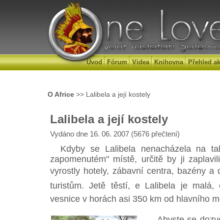
Úvod
Fórum
Videa
Knihovna
Přehled ak
O Africe
>> Lalibela a její kostely
Lalibela a její kostely
Vydáno dne 16. 06. 2007 (5676 přečtení)
Kdyby se Lalibela nenacházela na tak
zapomenutém" místě, určitě by ji zaplavili
vyrostly hotely, zábavní centra, bazény a 
turistům. Jetě těstí, e Lalibela je mal
vesnice v horách asi 350 km od hlavního m
Abyste se dozvě