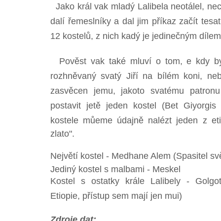
Jako král vak mladý Lalibela neotálel, n
dalí řemeslníky a dal jim příkaz začít tes
12 kostelů, z nich kadý je jedinečným dílem
Pověst vak také mluví o tom, e kdy by
rozhněvaný svatý Jiří na bílém koni, neb
zasvěcen jemu, jakoto svatému patronu 
postavit jetě jeden kostel (Bet Giyorgis 
kostele můeme údajně nalézt jeden z et
zlato".
Největí kostel - Medhane Alem (Spasitel sv
Jediný kostel s malbami - Meskel
Kostel s ostatky krále Lalibely - Golgot
Etiopie, přístup sem mají jen mui)
Zdroje dat: