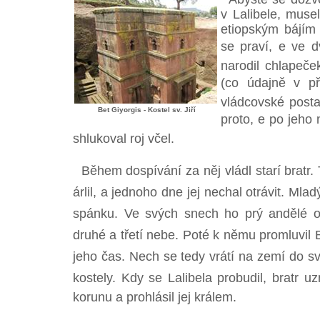
v Lalibele, muse
etiopským bájím
se praví, e ve 
narodil chlapeče
(co údajně v p
vládcovské postav
Bet Giyorgis - Kostel sv. Jiří
proto, e po jeho
shlukoval roj včel.
Během dospívání za něj vládl starí bratr. 
árlil, a jednoho dne jej nechal otrávit. Ml
spánku. Ve svých snech ho prý andělé od
druhé a třetí nebe. Poté k němu promluvil B
jeho čas. Nech se tedy vrátí na zemí do s
kostely. Kdy se Lalibela probudil, bratr 
korunu a prohlásil jej králem.