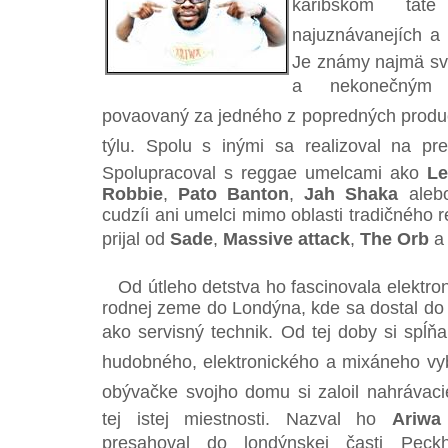
karibskom tá
najuznávanejích a
Je známy najmä sv
a nekonečným 
povaovaný za jedného z popredných produc
týlu. Spolu s inými sa realizoval na p
Spolupracoval s reggae umelcami ako
Le
Robbie
,
Pato Banton
,
Jah Shaka
ale
cudzíi ani umelci mimo oblasti tradičného
prijal od
Sade
,
Massive attack
,
The Orb
a 
Od útleho detstva ho fascinovala elektron
rodnej zeme do Londýna, kde sa dostal do
ako servisný technik. Od tej doby si spĺňal
hudobného, elektronického a mixáneho vy
obývačke svojho domu si zaloil nahrávacie
tej istej miestnosti. Nazval ho
Ariwa
presahoval do londýnskej časti Pe