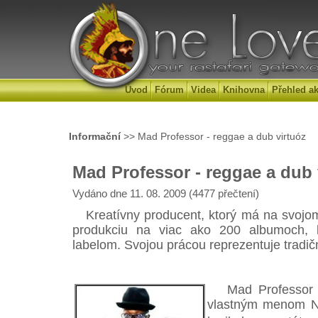
Úvod
Fórum
Videa
Knihovna
Přehled ak
Informační
>> Mad Professor - reggae a dub virtuóz
Mad Professor - reggae a dub 
Vydáno dne 11. 08. 2009 (4477 přečtení)
Kreatívny producent, ktorý má na svojom
produkciu na viac ako 200 albumoch, 
labelom. Svojou prácou reprezentuje tradič
Mad Professor s
vlastným menom Ne