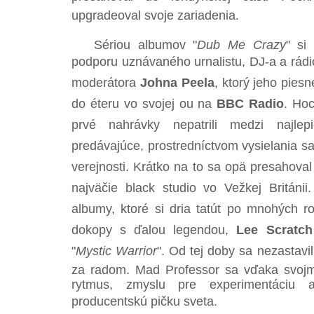
upgradeoval svoje zariadenia.
Sériou albumov "
Dub Me Crazy
" si 
podporu uznávaného urnalistu, DJ-a a rád
moderátora
Johna Peela
, ktorý jeho piesne
do éteru vo svojej ou na
BBC Radio
. Hoc
prvé nahrávky nepatrili medzi najlep
predávajúce, prostredníctvom vysielania sa je
verejnosti. Krátko na to sa opä presahova
najväčie black studio vo Vežkej Británi
albumy, ktoré si dria tatút po mnohých r
dokopy s ďalou legendou,
Lee Scratc
"
Mystic Warrior
". Od tej doby sa nezastavil 
za radom. Mad Professor sa vďaka svojm
rytmus, zmyslu pre experimentáciu a
producentskú pičku sveta.