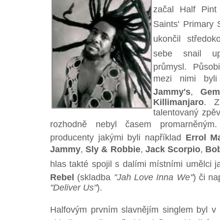
začal Half Pint
Saints' Primary 
ukončil středo
sebe snail u
průmysl. Působ
mezi nimi byl
Jammy's
,
Gem
Killimanjaro
. Z
talentovaný zpěv
rozhodně nebyl časem promarněným. S
producenty jakými byli například
Errol M
Jammy
,
Sly & Robbie
,
Jack Scorpio
,
Bob
hlas takté spojil s dalími místními umělci 
Rebel
(skladba
"Jah Love Inna We"
) či n
"Deliver Us"
).
Halfovým prvním slavnějím singlem byl 