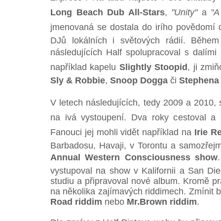
Long Beach Dub All-Stars
,
"Unity"
a
"A
jmenovaná se dostala do irího povědomí 
DJů lokálních i světových rádií. Během
následujících Half spolupracoval s dalím
například kapelu
Slightly Stoopid
, ji zm
Sly & Robbie
,
Snoop Dogga
či
Stephena
V letech následujících, tedy 2009 a 2010, 
na ivá vystoupení. Dva roky cestoval a
Fanouci jej mohli vidět například na
Irie R
Barbadosu, Havaji, v Torontu a samozřej
Annual Western Consciousness show
vystupoval na show v Kalifornii a San Die
studiu a připravoval nové album. Kromě prá
na několika zajímavých riddimech. Zmínit
Road riddim
nebo
Mr.Brown riddim
.