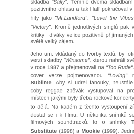
skladba
"Sally"
. Těmhle dvěma skladbám s
pozitivního ohlasu a tak Half pokračoval v pr
hity jako
"Mr.Landford"
,
"Level the Vibes
"Victory"
. Kromě jednotlivých singlů pak v
kritiky i diváky velice pozitivně přijímanýc
světě velký zájem.
Jeho um, vkládaný do tvorby textů, byl of
verzí skladby
"Winsome"
, kterou nahráli s
v roce 1987 a přejmenovali na
"Too Rude"
cover verze pojmenovanou
"Loving"
na
Sublime
. Aby si udrel fanouky, neustá
coby reggae zpěvák vystupoval na pro
místech jakými byly třeba rockové koncerty
to dělá. Na kadém z těchto vystoupení získ
dostal se i k filmu. U několika snímků se
filmových soundtracků. lo o snímky
Substitute
(1998) a
Mookie
(1999). Jedno