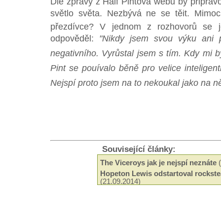
Dle zprávy z Half Pintova webu by připrav
světlo světa. Nezbývá ne se těit. Mimoc
přezdívce? V jednom z rozhovorů se j
odpověděl:
"Nikdy jsem svou výku ani p
negativního. Vyrůstal jsem s tím. Kdy mi 
Pint se pouívalo běně pro velice intelige
Nejspí proto jsem na to nekoukal jako na ně
Související články:
The Viceroys jak je nejspí neznáte
(
Hopeton Lewis odstartoval rockste
(21.09.2014)
Odeel Uziah Sticky Thompson
(29.
Hudba a filantropie Jah Shaky
(14.0
Tak trochu jiné roots od Black Slat
Neznámí The Blackstones
(13.03.2