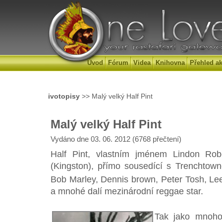
Úvod
Fórum
Videa
Knihovna
Přehled ak
ivotopisy
>> Malý velký Half Pint
Malý velký Half Pint
Vydáno dne 03. 06. 2012 (6768 přečtení)
Half Pint, vlastním jménem Lindon Ro
(Kingston), přímo sousedící s Trenchtow
Bob Marley, Dennis brown, Peter Tosh, Lee
a mnohé dalí mezinárodní reggae star.
Tak jako mnoho