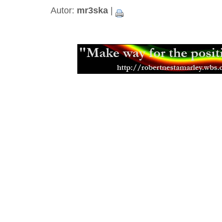
Beshara - 18 let kariéry a ádné alb
Autor:
mr3ska
|
Black Roots a jejich militantní pac
Aswad je stálicí britské scény
(18.0
Capital Letters spoluutvářeli brits
(15.12.2013)
Mikey Ras Starr, přítel Petera Tosh
Jamajská kapela Pentateuch
(31.07
Bunny Striker Lee je příera
(24.06.2
Jah Lude je novou vlnou etiopskéh
(28.01.2013)
Muzikant, skladatel a učitel Joe Hi
Errol Thompson produkoval první 
(16.11.2012)
Steel Pulse se učili z nahrávek Ma
(18.09.2012)
Samini a jeho africký dancehall
(21.
Don Letts je srdcem rebel
(02.08.20
Muzikant a producent Oswald Ossi
(10.07.2012)
Zpěvačka a aktivistka Jah9
(04.07.2
Etana nemá v plánu zpomalit
(09.06
Earl Chinna Smith ije hudbou
(29.0
Jah Sun - léta práce a odhodlání
(0
Addis Pablo kráčí v otcových stop
The Lambsbread - roots reggae z H
Eek-A-Mouse je prostě svůj
(26.12.