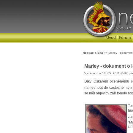
Úvod
Fórum
Reggae a Ska
>> Marley - dokumen
Marley - dokument o 
Vydáno dne 16. 05. 2011 (8493 pře
Díky Oskarem oceněnému re
nahlédnout do částečně mýty 
se měl objevit v září tohoto rok
Te
hu
za
"M
čím