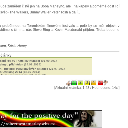
nebude zaměřen čistě jen na Boba Marleyho, ale i na kapely a poměrně dost lidí
vět - The Wailers, Bunny Wailer Peter Tosh a dalí...
proběhnout na Torontském filmovém festivalu a poté by se měl objevit v
uvidíme s čím na nás Steve Bing a Kevin Macdonald přijdou. Třeba budeme
.com
, Krista Henry
 články:
ladbě 54-46 Thats My Number
(01.09.2014)
ing u přítí týden
(14.08.2014)
h - Historie dvou skvělých skladeb
(21.07.2014)
ás Uprising 2014
(18.07.2014)
 Je zákaz vycházení
(23.09.2013)
 roots reggae 2012
(25.02.2013)
 co se událo v září 1980
(18.02.2013)
 rozhovor pro JBC rádio
(12.01.2013)
[Aktuální známka: 1,43 / Hodnoceno: 14x ]
Marleyho k Abuna Yesehaqovi
(22.11.2012)
 Rotterdamské interview
(26.08.2012)
n IRAWMA
(15.07.2012)
ha Boy's school - roditě muzikantů
(16.06.2012)
d - The Art of Making Music
(20.04.2012)
amajka jak ji neznáte
(14.04.2012)
 změnilo historii reggae hudby
(26.02.2012)
a Grammy
(04.12.2011)
dostal 10 let
(23.06.2011)
 Toshem i Marleym
(14.03.2011)
und padl za obě pirátství
(07.03.2011)
vznikl Dub
(21.01.2011)