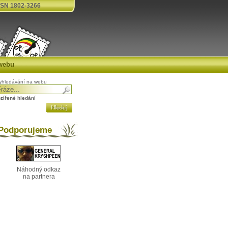
SN 1802-3266
webu
yhledávání na webu
ozířené hledání
odporujeme
Náhodný odkaz
na partnera