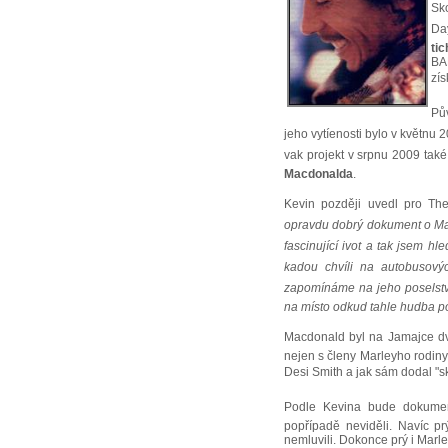
Sko
Day
tic
BAF
zís
Pů
jeho vytíenosti bylo v květnu
vak projekt v srpnu 2009 tak
Macdonalda
.
Kevin později uvedl pro Th
opravdu dobrý dokument o Marl
fascinující ivot a tak jsem 
kadou chvíli na autobusový
zapomínáme na jeho poselství
na místo odkud tahle hudba poc
Macdonald byl na Jamajce dva
nejen s členy Marleyho rodiny,
Desi Smith a jak sám dodal "sk
Podle Kevina bude dokument 
popřípadě neviděli. Navíc p
nemluvili. Dokonce prý i Marl