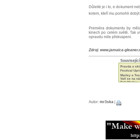
Důleité je i to, e dokument 
kolem, kteří mu pomohli dobýt s
Premiéra dokumentu by měla 
kinech po celém světě. Tak 
opravdu mile překvapeni.
Zdroj:
www.jamaica-gleaner
Související
Pravda o sk
Festival Upris
Marley a Tos
Valí se na n
Bob Marley -
To nejlepí z
Bob Marley -
Bob Marley -
Vztah Boba 
Bob Marley -
Autor:
mr3ska
|
Vítězové ce
Jamajská Alp
Chinna's Yar
Man Free - J
Catch a Fire
Nominace n
Buju Banton 
Hrál jsem s
Label Makaso
Jak vlastně 