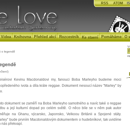
RSS
ATOM
IS
Videa
Knihovna
Přehled akcí
Rozcestník
Pomáháme
O 
Ke staení
V
t o legendě
r
legendě
čtení)
P
isérovi Kevinu Macdonaldovi my, fanouci Boba Marleyho budeme moci
opředeného ivota a díla krále reggae. Dokument nesoucí název "Marley" by
u.
nto dokument se zaměří na Boba Marleyho samotného a navíc také o reggae
dbu a její kulturní dopad po celém světě. O něco blíe se v něm pak autor
měřuje na Ghanu, výcarsko, Japonsko, Velkoou Británii a Spojené státy.
arley" bude prvním Macdonaldovým dokumentem o hudebníkovi, tak uvidíme
 nás překvapí.