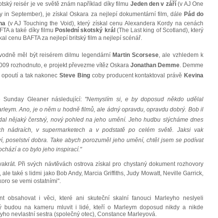
tský reisér je ve světě znám například díky filmu
Jeden den v září
(v AJ One
 in September), je získal Oskara za nejlepí dokumentární film, dále
Pád do
ha
(v AJ Touching the Void), který získal cenu Alexandera Kordy na cenách
TA a také díky filmu
Poslední skotský král
(The Last king of Scotland), který
kal cenu BAFTA za nejlepí britský film a nejlepí scénář.
vodně měl být reisérem dilmu legendární
Martin Scorsese
, ale vzhledem k
 2009 rozhodnuto, e projekt převezme vítěz Oskara
Jonathan Demme
. Demme
é opoutí a tak nakonec
Steve Bing
coby producent kontaktoval právě
Kevina
e Sunday Gleaner následující:
"Nemyslím si, e by doposud někdo udělal
eym. Ano, je o něm u hodně filmů, ale ádný opravdu, opravdu dobrý. Bob il
hledal nějaký čerstvý, nový pohled na jeho umění. Jeho hudbu slýcháme dnes
ch nádraích, v supermarketech a v podstatě po celém světě. Jaksi vak
, poselství dobra. Take abych porozuměl jeho umění, chtěl jsem se podívat
hází a co bylo jeho inspirací."
krát. Při svých návtěvách ostrova získal pro chystaný dokument rozhovory
 ale také s lidmi jako Bob Andy, Marcia Griffiths, Judy Mowatt, Neville Garrick,
oro se vemi ostatními".
obsahovat i věci, které ani skuteční skalní fanouci Marleyho neslyeli
rý budou na kameru mluvit i lidé, kteří o Marleym doposud nikdy a nikde
eyho nevlastní sestra (společný otec), Constance Marleyová.