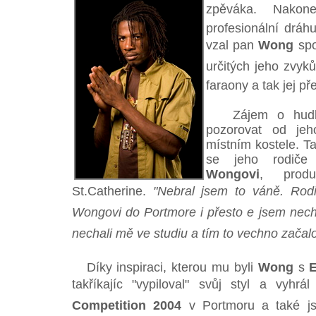
zpěváka. Nakon
profesionální dráhu
vzal pan
Wong
spol
určitých jeho zvyků
faraony a tak jej pře
Zájem o hudbu 
pozorovat od jeh
místním kostele. Ta
se jeho rodiče 
Wongovi
, prod
St.Catherine.
"Nebral jsem to váně. Rod
Wongovi do Portmore i přesto e jsem nech
nechali mě ve studiu a tím to vechno začal
Díky inspiraci, kterou mu byli
Wong
s
takříkajíc "vypiloval" svůj styl a vyhrá
Competition 2004
v Portmoru a také jsm