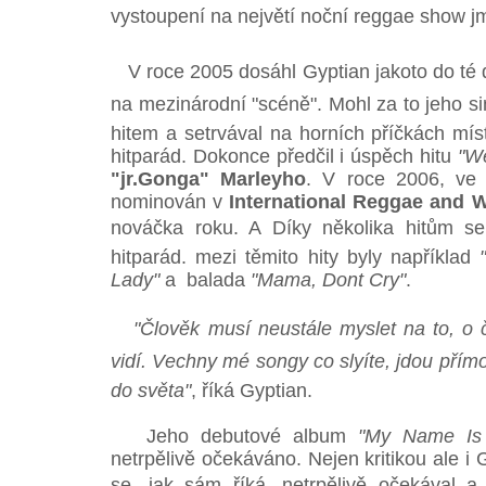
vystoupení na největí noční reggae show
V roce 2005 dosáhl Gyptian jakoto do t
na mezinárodní "scéně". Mohl za to jeho s
hitem a setrvával na horních příčkách mís
hitparád. Dokonce předčil i úspěch hitu
"W
"jr.Gonga" Marleyho
. V roce 2006, ve s
nominován v
International Reggae and 
nováčka roku. A Díky několika hitům se 
hitparád. mezi těmito hity byly například
Lady"
a balada
"Mama, Dont Cry"
.
"Člověk musí neustále myslet na to, o č
vidí. Vechny mé songy co slyíte, jdou přím
do světa"
, říká Gyptian.
Jeho debutové album
"My Name Is 
netrpělivě očekáváno. Nejen kritikou ale 
se, jak sám říká, netrpělivě očekával a