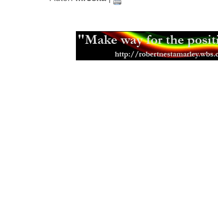
Black Roots a jejich militantní pac
Aswad je stálicí britské scény
(18.0
Capital Letters spoluutvářeli brits
(15.12.2013)
Mikey Ras Starr, přítel Petera Tosh
Jamajská kapela Pentateuch
(31.07
Bunny Striker Lee je příera
(24.06.2
Jah Lude je novou vlnou etiopskéh
(28.01.2013)
Muzikant, skladatel a učitel Joe Hi
Errol Thompson produkoval první 
(16.11.2012)
Steel Pulse se učili z nahrávek Ma
(18.09.2012)
Samini a jeho africký dancehall
(21.
Don Letts je srdcem rebel
(02.08.20
Muzikant a producent Oswald Ossi
(10.07.2012)
Zpěvačka a aktivistka Jah9
(04.07.2
Etana nemá v plánu zpomalit
(09.06
Malý velký Half Pint
(03.06.2012)
Earl Chinna Smith ije hudbou
(29.0
Jah Sun - léta práce a odhodlání
(0
Addis Pablo kráčí v otcových stop
The Lambsbread - roots reggae z H
Eek-A-Mouse je prostě svůj
(26.12.
Josey Wales začínal u SturGav so