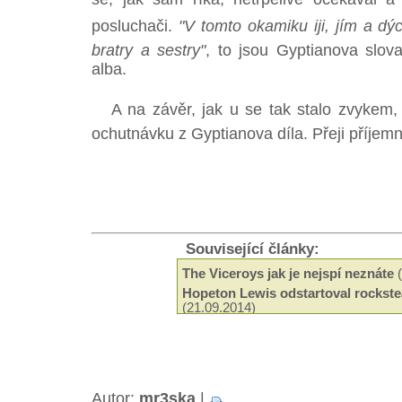
posluchači.
"V tomto okamiku iji, jím a 
bratry a sestry"
, to jsou Gyptianova slov
alba.
A na závěr, jak u se tak stalo zvykem,
ochutnávku z Gyptianova díla. Přeji příjem
Související články:
The Viceroys jak je nejspí neznáte
(
Hopeton Lewis odstartoval rockste
(21.09.2014)
Odeel Uziah Sticky Thompson
(29.
Hudba a filantropie Jah Shaky
(14.0
Tak trochu jiné roots od Black Slat
Neznámí The Blackstones
(13.03.2
Beshara - 18 let kariéry a ádné alb
Autor:
mr3ska
|