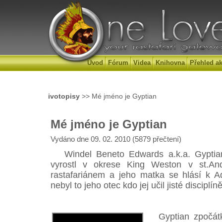
Úvod
Fórum
Videa
Knihovna
Přehled ak
ivotopisy
>> Mé jméno je Gyptian
Mé jméno je Gyptian
Vydáno dne 09. 02. 2010 (5879 přečtení)
Windel Beneto Edwards a.k.a. Gyptian 
vyrostl v okrese King Weston v st.An
rastafariánem a jeho matka se hlásí k 
nebyl to jeho otec kdo jej učil jisté disciplí
Gyptian zpočátku