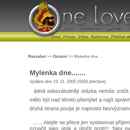
Úvod
Fórum
Videa
Knihovna
Přehled ak
Rastafari
>>
Ostatní
>> Mylenka dne.......
Mylenka dne.......
Vydáno dne 19. 11. 2005 (5026 přečtení)
ádná sebezáludnějí otázka nemůe zničit
mělo být nad těmito přemýlet a najít sprá
druhá strana pouije je naprosto bezvýznamn
........Nejde se přece jen vystavovat příj
označit jako útok a útočit proti!!! Taky 