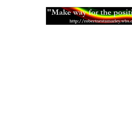
Positive vibrations, negative reacti
ivot v Haile Selassiem je cesta z B
Naléhej aneb slova posílení pro bra
Je čas zlepit společnost
(17.12.200
Dreadlocky pouze pro vyvolené
(04
Ovlivnění těla myslí
(10.03.2006)
Hudba Boba Marleyho
(23.07.2005)
Pojednání o reinkarnaci
(04.07.2005
Kdy sbliovat, tak vechny
(23.05.200