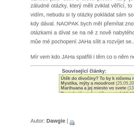
záludné otázky, který měli zviklat věřící, t
vidím, nebudu si ty otázky pokládat sám so
kdy dával. NAOPAK bych měl přemítat znovu
otázkami a dívat se na ně z nově nabytého 
můe mé pochopení JAHa sílit a rozvíjet se..
Mír vem kdo JAHa spatřili i těm co o něm ne
Související články:
Útěk do divočiny? To by k ničemu 
Mystika, mýty a moudrost
(25.09.20
Marihuana a jej miesto vo svete
(13
Rastafariánství vs křesanství
(10.10
Rastafariánství a rasová otázka
(06
Nejlepí učitel
(26.05.2008)
Reggae hey! Positive day, positive
O modlitbe - pramienok, z ktorého t
Autor:
Dawgie
|
(20.03.2008)
Starí generací (ne)odsouzen
(29.02