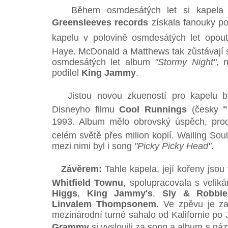
Během osmdesátých let si kapela zř
Greensleeves records
získala fanouky po
kapelu v polovině osmdesátých let opout
Haye. McDonald a Matthews tak zůstávají sa
osmdesátých let album
"Stormy Night"
, 
podílel
King Jammy
.
Jistou novou zkueností pro kapelu b
Disneyho filmu
Cool Runnings
(česky
1993. Album mělo obrovský úspěch, prod
celém světě přes milion kopií. Wailing Soul
mezi nimi byl i song
"Picky Picky Head"
.
Závěrem:
Tahle kapela, její kořeny jsou
Whitfield Townu
, spolupracovala s velik
Higgs
,
King Jammy's
,
Sly & Robbie
Linvalem Thompsonem
. Ve zpěvu je z
mezinárodní turné sahalo od Kalifornie p
Grammy
si vyslouili za song a album s n