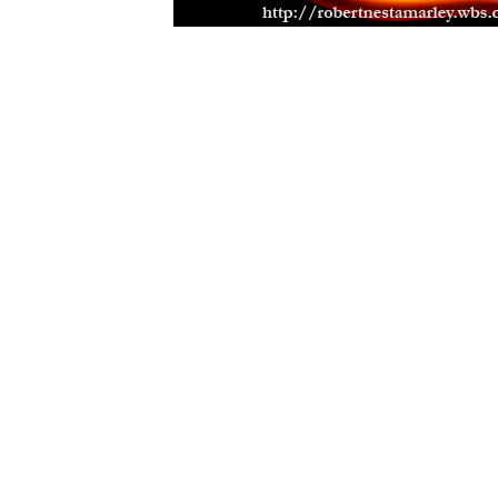
Bunny Striker Lee je příera
(24.06.2
Jah Lude je novou vlnou etiopskéh
(28.01.2013)
Muzikant, skladatel a učitel Joe Hi
Errol Thompson produkoval první 
(16.11.2012)
Steel Pulse se učili z nahrávek Ma
(18.09.2012)
Samini a jeho africký dancehall
(21.
Don Letts je srdcem rebel
(02.08.20
Muzikant a producent Oswald Ossi
(10.07.2012)
Zpěvačka a aktivistka Jah9
(04.07.2
Etana nemá v plánu zpomalit
(09.06
Malý velký Half Pint
(03.06.2012)
Earl Chinna Smith ije hudbou
(29.0
Jah Sun - léta práce a odhodlání
(0
Addis Pablo kráčí v otcových stop
The Lambsbread - roots reggae z H
Eek-A-Mouse je prostě svůj
(26.12.
Josey Wales začínal u SturGav so
Lutan Fyah je víc ne zpěvák
(01.07.
Cimarons - Jamajsko britské regga
Rasta Nkhushu - zajímavý hlas z Af
Toussaint osvoboditel
(02.05.2011)
The Dubber - Jen s kytarou a svý