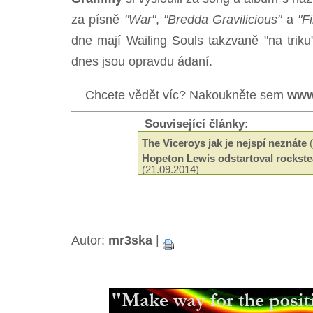
za písně
"War"
,
"Bredda Gravilicious"
a
"F
dne mají Wailing Souls takzvaně "na triku" 
dnes jsou opravdu ádaní.
Chcete vědět víc? Nakoukněte sem
www
Související články:
The Viceroys jak je nejspí neznáte
(
Hopeton Lewis odstartoval rockste
(21.09.2014)
Odeel Uziah Sticky Thompson
(29.
Hudba a filantropie Jah Shaky
(14.0
Tak trochu jiné roots od Black Slat
Neznámí The Blackstones
(13.03.2
Beshara - 18 let kariéry a ádné alb
Autor:
mr3ska
|
Black Roots a jejich militantní pac
Aswad je stálicí britské scény
(18.0
Capital Letters spoluutvářeli brits
(15.12.2013)
Mikey Ras Starr, přítel Petera Tosh
Jamajská kapela Pentateuch
(31.07