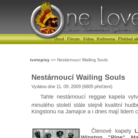
Úvod
Fórum
Videa
Knihovna
Přehled ak
ivotopisy
>> Nestárnoucí Wailing Souls
Nestárnoucí Wailing Souls
Vydáno dne 11. 09. 2009 (6805 přečtení)
Tahle nestárnoucí reggae kapela vytvář
minulého století stále stejně kvalitní hu
Kingstonu na Jamajce a i dnes mají lidem co
Členové kapely
L
Winston "Pipe" Ma