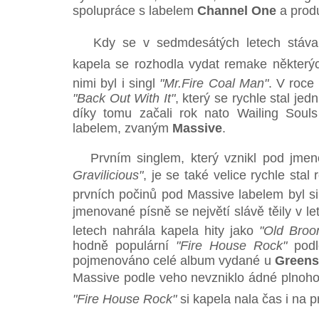
spolupráce s labelem
Channel One
a prod
Kdy se v sedmdesátých letech stávalo 
kapela se rozhodla vydat remake některých
nimi byl i singl
"Mr.Fire Coal Man"
. V roce
"Back Out With It"
, který se rychle stal je
díky tomu začali rok nato Wailing Soul
labelem, zvaným
Massive
.
Prvním singlem, který vznikl pod jme
Gravilicious"
, je se také velice rychle stal
prvních počinů pod Massive labelem byl s
jmenované písně se největí slávě těily v
letech nahrála kapela hity jako
"Old Broo
hodně populární
"Fire House Rock"
podl
pojmenováno celé album vydané u
Greens
Massive podle veho nevzniklo ádné plnoh
"Fire House Rock"
si kapela nala čas i na p