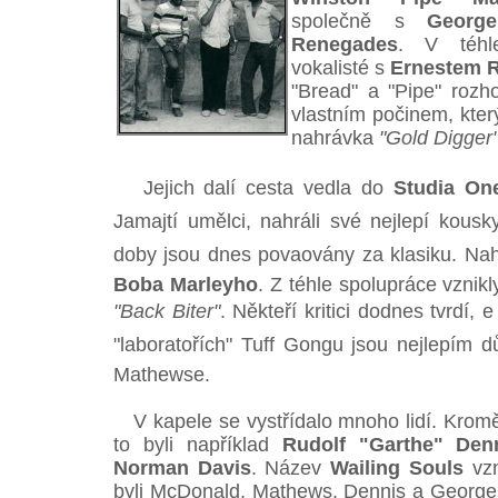
společně s
Georg
Renegades
. V téhl
vokalisté s
Ernestem 
"Bread" a "Pipe" rozho
vlastním počinem, který
nahrávka
"Gold Digger
Jejich dalí cesta vedla do
Studia On
Jamajtí umělci, nahráli své nejlepí kou
doby jsou dnes povaovány za klasiku. Nah
Boba Marleyho
. Z téhle spolupráce vznik
"Back Biter"
. Někteří kritici dodnes tvrdí, 
"laboratořích" Tuff Gongu jsou nejlepím
Mathewse.
V kapele se vystřídalo mnoho lidí. Kro
to byli například
Rudolf "Garthe" Den
Norman Davis
. Název
Wailing Souls
vzn
byli McDonald, Mathews, Dennis a George H