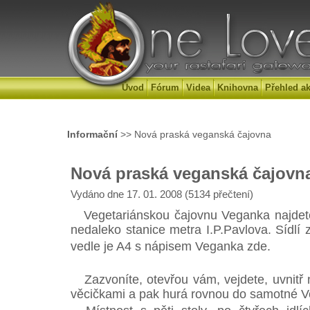
Úvod
Fórum
Videa
Knihovna
Přehled ak
Informační
>> Nová praská veganská čajovna
Nová praská veganská čajovn
Vydáno dne 17. 01. 2008 (5134 přečtení)
Vegetariánskou čajovnu Veganka najdete 
nedaleko stanice metra I.P.Pavlova. Sídlí
vedle je A4 s nápisem Veganka zde.
Zazvoníte, otevřou vám, vejdete, uvnitř n
věcičkami a pak hurá rovnou do samotné V