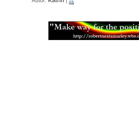
Autor:
Katrin
|
Free Buju a nová objednávka triček
Čím překvapí letoní Uprising
(04.08
Novinky v případu Buju Bantona
(2
Dokument Holding on to Jah
(12.05
Hvězdy letoního Realbeatu
(27.03.2
Nové filmy nejen Jamajské produk
Od korunovace uběhlo ji 79 let
(02.
Návtěva restaurace Ganga
(18.08.2
Mad Professor - reggae a dub virt
The Skatalites - vzácna návteva n
(14.07.2009)
První otevřené setkání '09
(08.07.20
Rastafariánský dar kole
(16.04.2009
Vánoce
(22.12.2008)
Podzemní dřevěný dům
(16.10.2008
Apple inna di trouble
(18.09.2008)
Seminář o rastafariánství
(03.09.20
Uprising Reggae festival
(28.08.200
Fifth Gathering '08
(12.08.2008)
Ganga - nová vegetariánská restau
Li-monáda
(11.03.2008)
Second Gathering
(28.02.2008)
Vyla česká publikace o rastafariáns
Tragický konec Lucky Dubeho
(21.