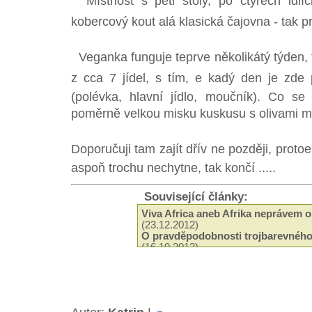
Místnost s pěti stoly, po čtyřech idlíc
kobercový kout alá klasická čajovna - tak pro
Veganka funguje teprve několikátý týden, tu
z cca 7 jídel, s tím, e kadý den je z
(polévka, hlavní jídlo, moučník). Co s
poměrně velkou misku kuskusu s olivami mi př
Doporučuji tam zajít dřív ne později, prot
aspoň trochu nechytne, tak končí .....
Související články:
Viva Africa aneb Afrika neprávem 
(23.12.2012)
O pravděpodobnosti trojbarevného
(16.10.2012)
Vánoční zamylení
(17.12.2011)
Irie Up magazin k dostání v Crossu
Jak je to se zákazem prodeje bylin
Veggie Měsíc
(01.10.2010)
Nyahbinghi znějí pro Buju Bantona