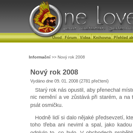
Úvod
Fórum
Videa
Knihovna
Přehled ak
Informační
>> Nový rok 2008
Nový rok 2008
Vydáno dne 09. 01. 2008 (2781 přečtení)
Starý rok nás opustil, aby přenechal míst
nic nemění a ve zůstává při starém, a na
psát osmičku.
Hodně lidí si dalo nějaké předsevzetí, kte
toho třeba ani neviml a spal, jako kado
odplulo to, co bylo. V obchodech proběhl