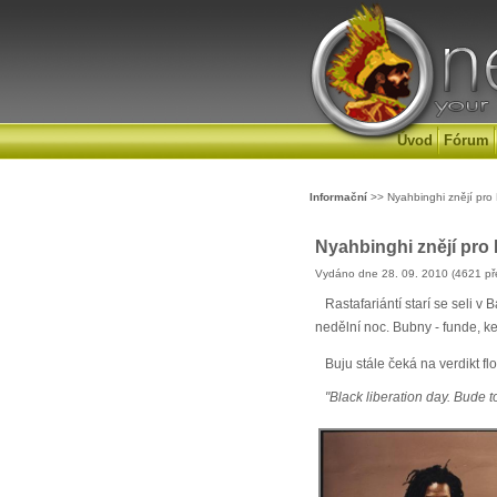
Úvod
Fórum
Informační
>> Nyahbinghi znějí pro
Nyahbinghi znějí pro
Vydáno dne 28. 09. 2010 (4621 př
Rastafariántí starí se seli
nedělní noc. Bubny - funde, ke
Buju stále čeká na verdikt fl
"Black liberation day. Bude t