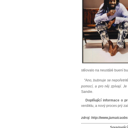
stěovalo na neustálé buení b
"Ano, bubnuje se nepořetrit
pomocí, a pro něj zpívají. J
Sandie.
Doplňující informace o p
verdiktu, a nový proces prý za
zdroj:
http://www.jamaicaob
Související