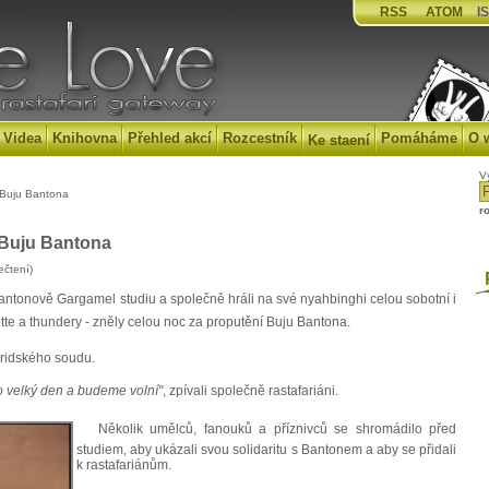
RSS
ATOM
IS
Videa
Knihovna
Přehled akcí
Rozcestník
Pomáháme
O 
Ke staení
V
 Buju Bantona
r
 Buju Bantona
ečtení)
P
 v Bantonově Gargamel studiu a společně hráli na své nyahbinghi celou sobotní i
tte a thundery - zněly celou noc za proputění Buju Bantona.
oridského soudu.
o velký den a budeme volní"
, zpívali společně rastafariáni.
Několik umělců, fanouků a příznivců se shromádilo před
studiem, aby ukázali svou solidaritu s Bantonem a aby se přidali
k rastafariánům.