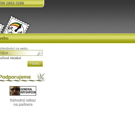
SN 1802-3266
webu
yhledávání na webu
ozířené hledání
odporujeme
Náhodný odkaz
na partnera