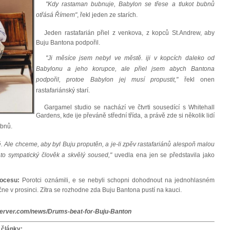
"Kdy rastaman bubnuje, Babylon se třese a tlukot bubnů
otřásá Římem"
, řekl jeden ze starích.
Jeden rastafarián přiel z venkova, z kopců St.Andrew, aby
Buju Bantona podpořil.
"Ji měsíce jsem nebyl ve městě. iji v kopcích daleko od
Babylonu a jeho korupce, ale přiel jsem abych Bantona
podpořil, protoe Babylon jej musí propustit,"
řekl onen
rastafariánský starí.
Gargamel studio se nachází ve čtvrti sousedící s Whitehall
Gardens, kde ije převáně střední třída, a právě zde si několik lidí
ubnů.
ě. Ale chceme, aby byl Buju proputěn, a je-li zpěv rastafariánů alespoň malou
e to sympatický člověk a skvělý soused,"
uvedla ena jen se představila jako
rocesu:
Porotci oznámili, e se nebyli schopni dohodnout na jednohlasném
čne v prosinci. Zítra se rozhodne zda Buju Bantona pustí na kauci.
server.com/news/Drums-beat-for-Buju-Banton
 články: