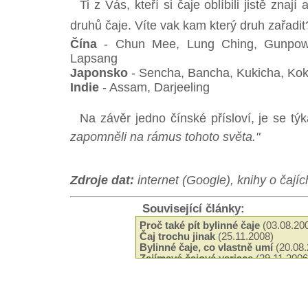
Ti z Vás, kteří si čaje oblíbili jistě znají
druhů čaje. Víte vak kam který druh zařadit
Čína
- Chun Mee, Lung Ching, Gunpow
Lapsang
Japonsko
- Sencha, Bancha, Kukicha, Ko
Indie
- Assam, Darjeeling
Na závěr jedno čínské přísloví, je se tý
zapomněli na rámus tohoto světa."
Zdroje dat:
internet (Google), knihy o čajíc
Související články:
Proč také pít bylinné čaje
(03.08.20
Čaj trochu jinak
(25.11.2008)
Bylinné čaje, co vlastně umí
(20.08.
Zajímavé čajové variace
(29.11.2006
Sloení, vůně a chu čaje
(21.05.2005
Návyk na čaj
(21.05.2005)
Účinné látky v čaji
(21.05.2005)