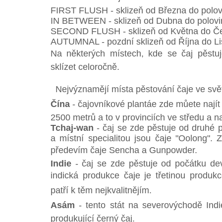
FIRST FLUSH - sklizeň od Března do polo
IN BETWEEN - sklizeň od Dubna do polovi
SECOND FLUSH - sklizeň od Května do Č
AUTUMNAL - pozdní sklizeň od Října do L
Na některých místech, kde se čaj pěstuj
sklízet celoročně.
Nejvýznamějí místa pěstování čaje ve svě
Čína
- čajovníkové plantáe zde můete najít
2500 metrů a to v provinciích ve středu a n
Tchaj-wan
- čaj se zde pěstuje od druhé p
a místní specialitou jsou čaje "Oolong". 
předevím čaje Sencha a Gunpowder.
Indie
- čaj se zde pěstuje od počátku dev
indická produkce čaje je třetinou produkce
patří k těm nejkvalitnějím.
Asám
- tento stát na severovýchodě Indie 
produkující černý čaj.