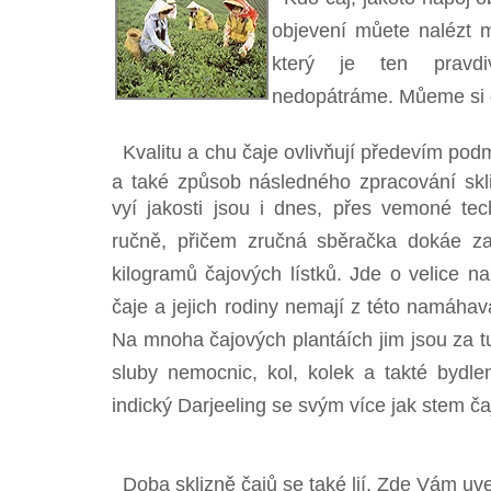
objevení můete nalézt 
který je ten pravdi
nedopátráme. Můeme si 
Kvalitu a chu čaje ovlivňují předevím podm
a také způsob následného zpracování skli
vyí jakosti jsou i dnes, přes vemoné te
ručně, přičem zručná sběračka dokáe z
kilogramů čajových lístků. Jde o velice n
čaje a jejich rodiny nemají z této namáhav
Na mnoha čajových plantáích jim jsou za 
sluby nemocnic, kol, kolek a takté bydl
indický Darjeeling se svým více jak stem čaj
Doba sklizně čajů se také lií. Zde Vám uv