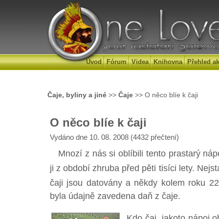
Úvod
Fórum
Videa
Knihovna
Přehled ak
Čaje, byliny a jiné
>>
Čaje
>> O něco blíe k čaji
O něco blíe k čaji
Vydáno dne 10. 08. 2008 (4432 přečtení)
Mnozí z nás si oblíbili tento prastarý náp
ji z období zhruba před pěti tisíci lety. Ne
čaji jsou datovány a někdy kolem roku 22
byla údajně zavedena daň z čaje.
Kdo čaj, jakoto nápoj o