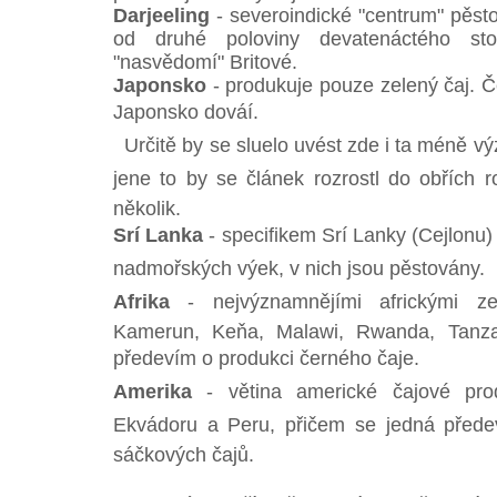
Darjeeling
- severoindické "centrum" pěsto
od druhé poloviny devatenáctého sto
"nasvědomí" Britové.
Japonsko
- produkuje pouze zelený čaj. Če
Japonsko dováí.
Určitě by se sluelo uvést zde i ta méně v
jene to by se článek rozrostl do obřích 
několik.
Srí Lanka
- specifikem Srí Lanky (Cejlonu) j
nadmořských výek, v nich jsou pěstovány.
Afrika
- nejvýznamnějími africkými ze
Kamerun, Keňa, Malawi, Rwanda, Tanz
předevím o produkci černého čaje.
Amerika
- větina americké čajové pro
Ekvádoru a Peru, přičem se jedná přede
sáčkových čajů.