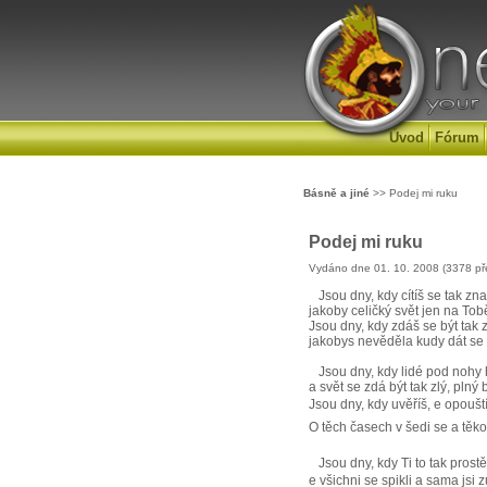
Úvod
Fórum
Básně a jiné
>> Podej mi ruku
Podej mi ruku
Vydáno dne 01. 10. 2008 (3378 př
Jsou dny, kdy cítíš se tak zn
jakoby celičký svět jen na Tobě
Jsou dny, kdy zdáš se být tak 
jakobys nevěděla kudy dát se 
Jsou dny, kdy lidé pod nohy há
a svět se zdá být tak zlý, plný 
Jsou dny, kdy uvěříš, e opouští
O těch časech v šedi se a těko
Jsou dny, kdy Ti to tak prostě 
e všichni se spikli a sama jsi z