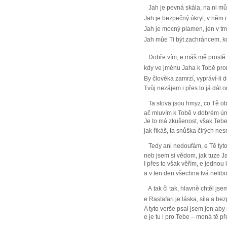
Jah je pevná skála, na ni mů
Jah je bezpečný úkryt, v něm 
Jah je mocný plamen, jen v t
Jah můe Ti být zachráncem, kdy
Dobře vím, e máš mě prostě 
kdy ve jménu Jaha k Tobě pr
By člověka zamrzí, vypráví-li 
Tvůj nezájem i přes to já dál
Ta slova jsou hmyz, co Tě obt
ač mluvím k Tobě v dobrém úm
Je to má zkušenost, však Tebe 
jak říkáš, ta snůška čirých ne
Tedy ani nedoufám, e Tě tyto
neb jsem si vědom, jak tuze Jah
I přes to však věřím, e jednou
a v ten den všechna tvá nelibo
A tak či tak, hlavně chtěl jse
e Rastafari je láska, síla a bez
A tyto verše psal jsem jen ab
e je tu i pro Tebe – moná tě p