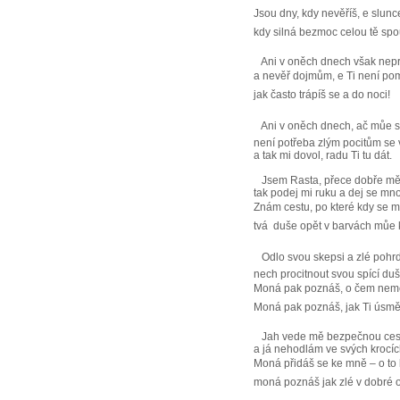
Jsou dny, kdy nevěříš, e slunc
kdy silná bezmoc celou tě spo
Ani v oněch dnech však nep
a nevěř dojmům, e Ti není po
jak často trápíš se a do noci!
Ani v oněch dnech, ač můe se
není potřeba zlým pocitům se 
a tak mi dovol, radu Ti tu dát.
Jsem Rasta, přece dobře mě
tak podej mi ruku a dej se mno
Znám cestu, po které kdy se 
tvá duše opět v barvách můe 
Odlo svou skepsi a zlé pohrd
nech procitnout svou spící duš
Moná pak poznáš, o čem neměl
Moná pak poznáš, jak Ti úsměv
Jah vede mě bezpečnou ces
a já nehodlám ve svých krocíc
Moná přidáš se ke mně – o to 
moná poznáš jak zlé v dobré o