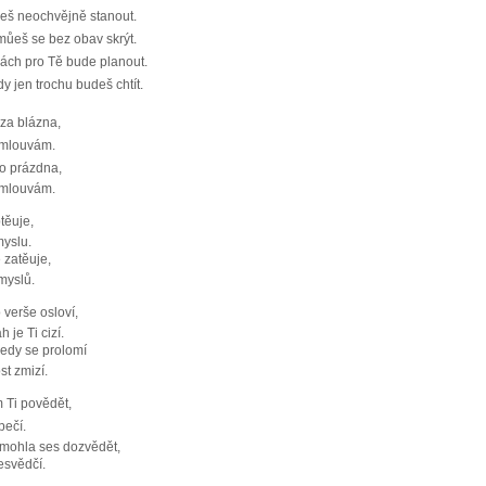
eš neochvějně stanout.
můeš se bez obav skrýt.
mách pro Tě bude planout.
 jen trochu budeš chtít.
za blázna,
omlouvám.
do prázdna,
 omlouvám.
ěuje,
yslu.
zatěuje,
smyslů.
 verše osloví,
 je Ti cizí.
 ledy se prolomí
st zmizí.
m Ti povědět,
pečí.
y mohla ses dozvědět,
řesvědčí.