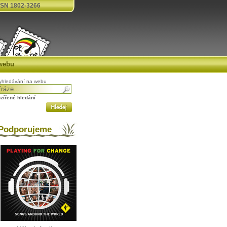
SN 1802-3266
webu
yhledávání na webu
ozířené hledání
odporujeme