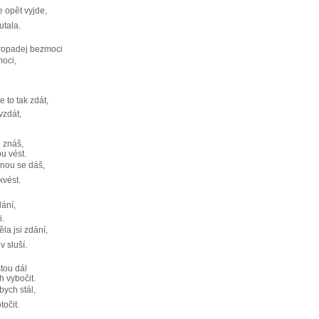
e opět vyjde,
utala.
ropadej bezmoci
moci,
 to tak zdát,
vzdát,
 znáš,
u vést.
mnou se dáš,
kvést.
ání,
i.
a jsi zdání,
 sluší.
tou dál
h vybočit.
bych stál,
točit.