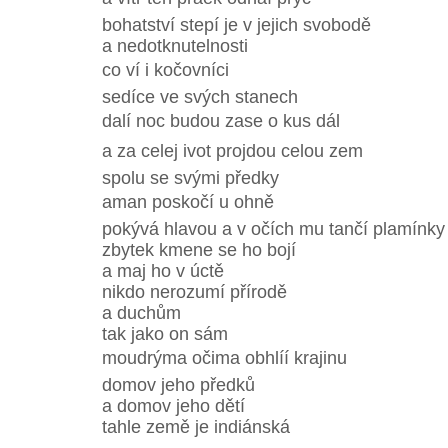
bohatství stepí je v jejich svobodě
a nedotknutelnosti
co ví i kočovníci
sedíce ve svých stanech
dalí noc budou zase o kus dál
a za celej ivot projdou celou zem
spolu se svými předky
aman poskočí u ohně
pokývá hlavou a v očích mu tančí plamínky
zbytek kmene se ho bojí
a maj ho v úctě
nikdo nerozumí přírodě
a duchům
tak jako on sám
moudrýma očima obhlíí krajinu
domov jeho předků
a domov jeho dětí
tahle země je indiánská