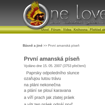
Úvod
Fórum
Videa
Knihovna
Přehled ak
Básně a jiné
>> První amanská píseň
První amanská píseň
Vydáno dne 15. 05. 2007 (3753 přečtení)
Paprsky odpoledního slunce
ozařujou lutou trávu
na pláni nekonečna
a plání se plouí karavana
a víří prach jak zlatej práek
a vítr ten práek odnáí pryč