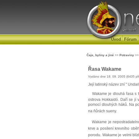
Úvod
Fórum
Čaje, byliny a jiné
>>
Potraviny
>>
Řasa Wakame
Vydáno dne 18. 09. 2005 (6435 př
Její latinský název zní " Undar
Wakame je dlouhá řasa s temn
ostrova Hokkaidó. Daří se jí
pomocí dlouhých háků. Na pob
na ňůrách sueny.
Wakame je nepostradatelnou s
krve a posílení krevního obě
porodu. Wakame je velmi blíz