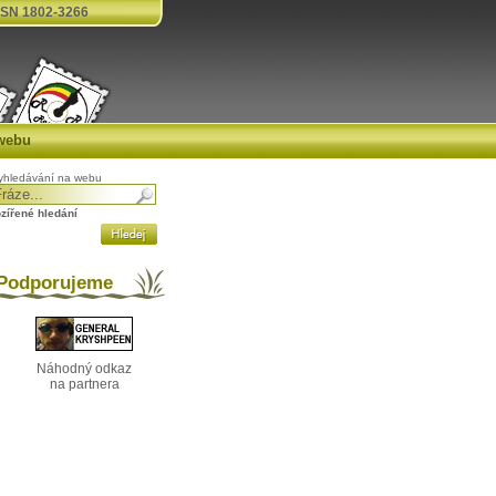
SN 1802-3266
webu
yhledávání na webu
ozířené hledání
odporujeme
Náhodný odkaz
na partnera