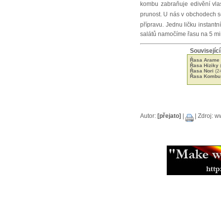
kombu zabraňuje edivění vla
prunost. U nás v obchodech s
přípravu. Jednu ličku instant
salátů namočíme řasu na 5 mi
Související
Řasa Arame
Řasa Hiziky
Řasa Nori
(2
Řasa Kombu
Autor:
[přejato]
|
| Zdroj: w