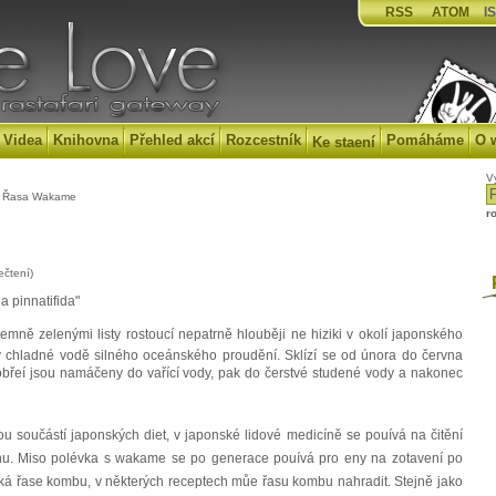
RSS
ATOM
IS
Videa
Knihovna
Přehled akcí
Rozcestník
Pomáháme
O 
Ke staení
V
 Řasa Wakame
r
ečtení)
P
ia pinnatifida"
ě zelenými listy rostoucí nepatrně hlouběji ne hiziki v okolí japonského
 v chladné vodě silného oceánského proudění. Sklízí se od února do června
řeí jsou namáčeny do vařící vody, pak do čerstvé studené vody a nakonec
oučástí japonských diet, v japonské lidové medicíně se pouívá na čitění
hu. Miso polévka s wakame se po generace pouívá pro eny na zotavení po
ká řase kombu, v některých receptech můe řasu kombu nahradit. Stejně jako