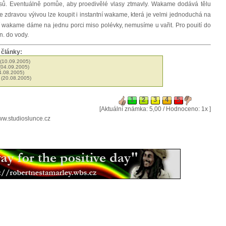
sů. Eventuálně pomůe, aby proedivělé vlasy ztmavly. Wakame dodává tělu
e zdravou výivou lze koupit i instantní wakame, která je velmi jednoduchá na
ní wakame dáme na jednu porci miso polévky, nemusíme u vařit. Pro pouití do
n. do vody.
 články:
(10.09.2005)
(04.09.2005)
4.08.2005)
(20.08.2005)
[Aktuální známka: 5,00 / Hodnoceno: 1x ]
ww.studioslunce.cz