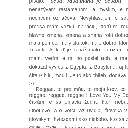
písalo,
"cesta rastamana je cesto
nenazývam rastamanom, a myslím, e n
nechcem označova. Nevyhlasujem o sebe
predsa mám vežkú inpiráciu, ktorú mi regg
hlavne zmena, zmena a snaha robi dobro
malá pomoc, malý skutok, malé dobro, kto
zrkadle. Aj keď je zatiaž málo porozumenia
mám. Verím, e mi ho poslal Boh. e ma
dokázal vyvies z Egypta, z Babylonu, aj 
číta Bibliu, modli. Je to ako chlieb, dodáv
:-)
Reggae, to pre mňa, to moja krev, co dz
reggae, reggae, reggae ! Love You My Bod
čakám, e sa objavia žudia, ktorí neb
OneLove, a e vetci raz uvidia, človeka 
idovskými hviezdami ako niekoho, kto sa z
ONE LOVE, a ktorého chápu a vedia, e m