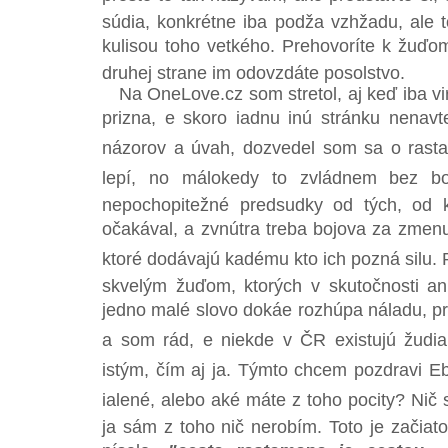
súdia, konkrétne iba podža vzhžadu, ale
kulisou toho vetkého. Prehovoríte k žuďom
druhej strane im odovzdáte posolstvo.
Na OneLove.cz som stretol, aj keď iba vir
prizna, e skoro iadnu inú stránku nenav
názorov a úvah, dozvedel som sa o rastafa
lepí, no málokedy to zvládnem bez b
nepochopitežné predsudky od tých, od 
očakával, a zvnútra treba bojova za zmen
ktoré dodávajú kadému kto ich pozná silu. 
skvelým žuďom, ktorých v skutočnosti an
jedno malé slovo dokáe rozhúpa náladu, p
a som rád, e niekde v ČR existujú žudia,
istým, čím aj ja. Týmto chcem pozdravi E
ialené, alebo aké máte z toho pocity? Nič s
ja sám z toho nič nerobím. Toto je začiat