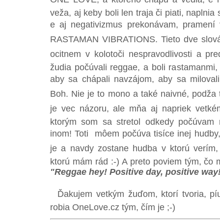
veža, aj keby boli len traja či piati, napl
e aj negativizmus prekonávam, pramení 
RASTAMAN VIBRATIONS. Tieto dve slová 
ocitnem v kolotoči nespravodlivosti a pr
žudia počúvali reggae, a boli rastamanmi,
aby sa chápali navzájom, aby sa milovali 
Boh. Nie je to mono a také naivné, podža
je vec názoru, ale mňa aj napriek vetk
ktorým som sa stretol odkedy počúvam r
inom! Toti môem počúva tisíce inej hudby
je a navdy zostane hudba v ktorú verím, 
ktorú mám rád :-) A preto poviem tým, čo 
"Reggae hey! Positive day, positive way
Ďakujem vetkým žuďom, ktorí tvoria, pí
robia OneLove.cz tým, čím je ;-)