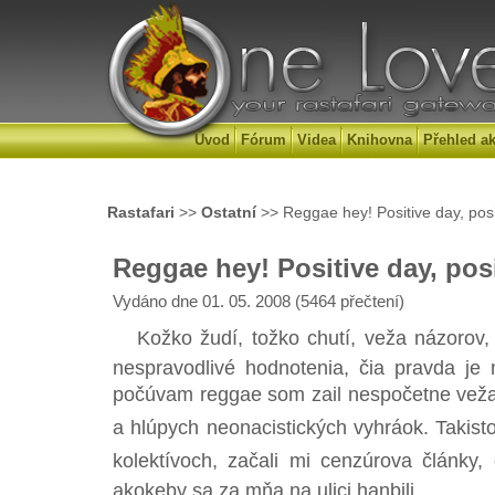
Úvod
Fórum
Videa
Knihovna
Přehled ak
Rastafari
>>
Ostatní
>> Reggae hey! Positive day, posi
Reggae hey! Positive day, pos
Vydáno dne 01. 05. 2008 (5464 přečtení)
Kožko žudí, tožko chutí, veža názorov, e
nespravodlivé hodnotenia, čia pravda je
počúvam reggae som zail nespočetne veža
a hlúpych neonacistických vyhráok. Takist
kolektívoch, začali mi cenzúrova články,
akokeby sa za mňa na ulici hanbili.