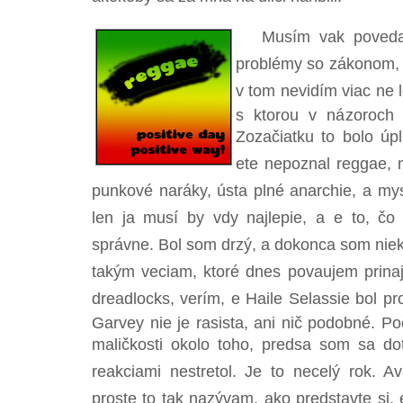
Musím vak poveda, 
problémy so zákonom, 
v tom nevidím viac ne 
s ktorou v názoroch
Zozačiatku to bolo úpl
ete nepoznal reggae,
punkové naráky, ústa plné anarchie, a mys
len ja musí by vdy najlepie, a e to, 
správne. Bol som drzý, a dokonca som nieke
takým veciam, ktoré dnes povaujem prin
dreadlocks, verím, e Haile Selassie bol pr
Garvey nie je rasista, ani nič podobné. P
maličkosti okolo toho, predsa som sa dot
reakciami nestretol. Je to necelý rok. Av
proste to tak nazývam, ako predstavte si, 