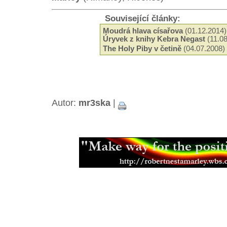
Související články:
Moudrá hlava císařova
(01.12.2014)
Úryvek z knihy Kebra Negast
(11.08
The Holy Piby v četině
(04.07.2008)
Book of Memory - A Rastafari Test
Odkud čerpat informace?
(30.01.20
Informace o Bibli
(10.01.2006)
Kniha o reggae
(06.01.2006)
Oheň v dlaních
(26.08.2005)
Autor:
mr3ska
|