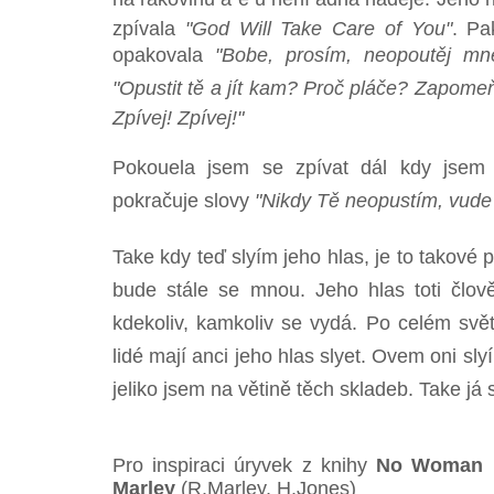
zpívala
"God Will Take Care of You"
. Pa
opakovala
"Bobe, prosím, neopoutěj mn
"Opustit tě a jít kam? Proč pláče? Zapomeň
Zpívej! Zpívej!"
Pokouela jsem se zpívat dál kdy jsem 
pokračuje slovy
"Nikdy Tě neopustím, vude 
Take kdy teď slyím jeho hlas, je to takové 
bude stále se mnou. Jeho hlas toti člo
kdekoliv, kamkoliv se vydá. Po celém světě
lidé mají anci jeho hlas slyet. Ovem oni slyí
jeliko jsem na větině těch skladeb. Take já
Pro inspiraci úryvek z knihy
No Woman N
Marley
(R.Marley, H.Jones)