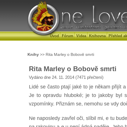
Úvod
Fórum
Videa
Knihovna
Přehled ak
Knihy
>> Rita Marley o Bobově smrti
Rita Marley o Bobově smrti
Vydáno dne 24. 11. 2014 (7471 přečtení)
Lidé se často ptají jaké to je někam přijít a
Je to opravdu hluboké; je to jakoby byl s
vzpomínky. Přiznám se, nemohu se vdy dočka
Ne naposledy zavřel oči, slíbil mi, e tu bud
na rakovinu a e u není ádná naděje. Jeho h