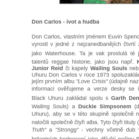
Don Carlos - ivot a hudba
Don Carlos, vlastním jménem Euvin Spencer
vyrostl v jedné z nejzanedbanějích čtvrt
jako Waterhouse. Ta je vak proslulá té
talentů reggae historie, jako jsou např.
Junior Reid
či kapely
Wailing Souls
ne
Uhuru Don Carlos v roce 1973 spoluzaklá
jejím prvním albu
"Love Crisis"
(údajně nazp
informaci ověřujeme a verze desky se in
Black Uhuru zakládal spolu s
Garth De
Wailing Souls) a
Duckie Simpsonem
(d
Uhuru), aby se v této skupině společně na
natočili společně čtyři alba. Tyto čtyři tituly 
Truth"
a
"Strongg"
- vechny včetně dub v