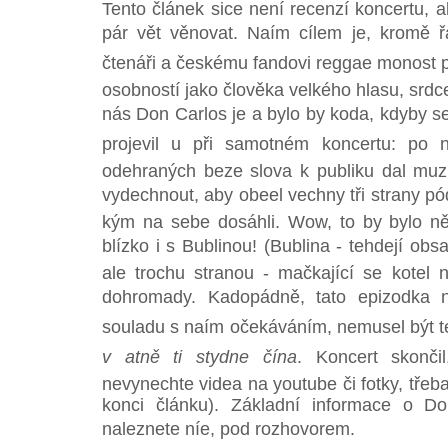
Tento článek sice není recenzí koncertu, a
pár vět věnovat. Naím cílem je, kromě řa
čtenáři a českému fandovi reggae monost 
osobností jako člověka velkého hlasu, srdc
nás Don Carlos je a bylo by koda, kdyby s
projevil u při samotném koncertu: po 
odehraných beze slova k publiku dal mu
vydechnout, aby obeel vechny tři strany pó
kým na sebe dosáhli. Wow, to by bylo ně
blízko i s Bublinou! (Bublina - tehdejí obs
ale trochu stranou - mačkající se kote
dohromady. Kadopádně, tato epizodka n
souladu s naím očekáváním, nemusel být 
v atně ti stydne čína
. Koncert skonči
nevynechte videa na youtube či fotky, třeba
konci článku). Základní informace o D
naleznete níe, pod rozhovorem.