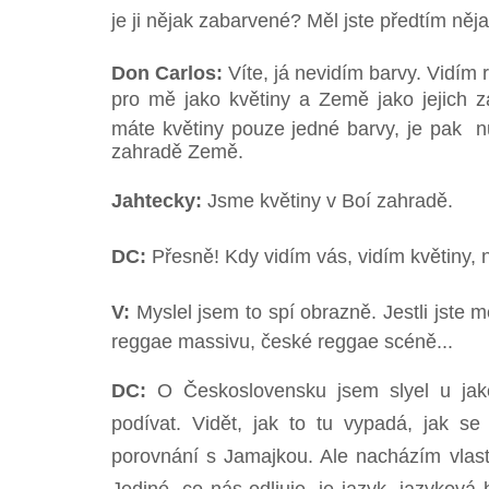
je ji nějak zabarvené? Měl jste předtím něj
Don Carlos:
Víte, já nevidím barvy. Vidím r
pro mě jako květiny a Země jako jejich 
máte květiny pouze jedné barvy, je pak
n
zahradě Země.
Jahtecky:
Jsme květiny v Boí zahradě.
DC:
Přesně! Kdy vidím vás, vidím květiny, 
V:
Myslel jsem to spí obrazně. Jestli jste
reggae massivu, české reggae scéně...
DC:
O Československu jsem slyel u ja
podívat. Vidět, jak to tu vypadá, jak se 
porovnání s Jamajkou. Ale nacházím vlastn