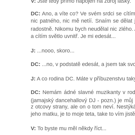
V:
Jste tedy přímo napojen na zdroj lásky.
DC:
Ano, a víte co? Ve svém srdci se cítí
nic patného, nic mě netíí. Snaím se dělat
radostně. Nikomu bych neudělal nic zlého.
a cítím světlo uvnitř. Je mi edesát...
J:
...nooo, skoro...
DC:
...no, v podstatě edesát, a jsem tak s
J:
A co rodina DC. Máte v příbuzenstvu tak
DC:
Nemám ádné slavné muzikanty v rodi
(jamajský dancehallový DJ - pozn.) je můj 
z otcovy strany, ale on o tom neví. Nestý
jeho matku, je to moje teta, take to vím jistě
V:
To byste mu měl někdy říct...