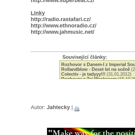
http://www.superbeat.cz/
Linky
http://radio.rastafari.cz/
http://www.ethnoradio.cz/
http://www.jahmusic.net/
Související články:
Rozhovor s Danem-I z Imperial So
Rollandblow - Deset let na scéně
(2
Colectiv - je tadyyy!!!
(31.01.2012)
Rozhovor s Taj Weekesem
(15.10.2
Posezení s Gyptianem
(04.11.2007)
Ras Michael
(09.11.2006)
Rozhovor: Lloyd Brevett (The Skata
Autor:
Jahtecky
|