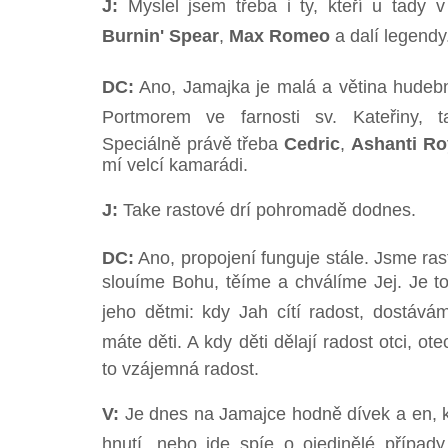
J:
Myslel jsem třeba i ty, kteří u tady 
Burnin' Spear
,
Max Romeo
a dalí legendy
DC:
Ano, Jamajka je malá a větina hudeb
Portmorem ve farnosti sv. Kateřiny, t
Speciálně právě třeba
Cedric
,
Ashanti Ro
mí velcí kamarádi.
J:
Take rastové drí pohromadě dodnes.
DC:
Ano, propojení funguje stále. Jsme ras
slouíme Bohu, těíme a chválíme Jej. Je 
jeho dětmi: kdy Jah cítí radost, dostávám
máte děti. A kdy děti dělají radost otci, ote
to vzájemná radost.
V:
Je dnes na Jamajce hodně dívek a en, k
hnutí, nebo jde spíe o ojedinělé případy