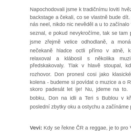
Napochodovali jsme k tradičnímu loviti hv
backstage a čekali, co se vlastně bude dít
nás neel, nikdo nic nevěděl a u to začínalo
seznal, e pokud nevykročíme, tak se tam 
jsme zřejmě velice odhodlaně, a moná
nečekaně hladce octli přímo v atně, k
relaxoval a klábosil s několika muz
předskakovaly. Tlak v hlavě stoupal, k
rozhovor. Don pronesl cosi jako klasic
kolena - budeme si povídat o muzice a o Ra
skoro padesát let ije! Nu, jdeme na to
bobku, Don na idli a Teri s Bublou v k
poslední zbytky oku a ostychu a začínáme p
Vevi:
Kdy se řekne ČR a reggae, je to pro