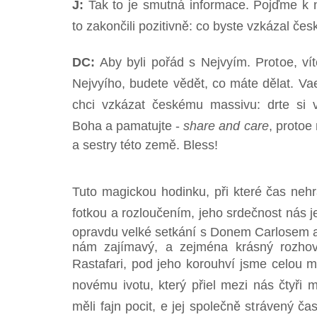
J:
Tak to je smutná informace. Pojďme k 
to zakončili pozitivně: co byste vzkázal č
DC:
Aby byli pořád s Nejvyím. Protoe, vít
Nejvyího, budete vědět, co máte dělat. Va
chci vzkázat českému massivu: drte si ví
Boha a pamatujte -
share and care
, protoe
a sestry této země. Bless!
Tuto magickou hodinku, při které čas nehrál
fotkou a rozloučením, jeho srdečnost nás jen
opravdu velké setkání s Donem Carlosem a
nám zajímavý, a zejména krásný rozhovo
Rastafari, pod jeho korouhví jsme celou mi
novému ivotu, který přiel mezi nás čtyř
měli fajn pocit, e jej společně strávený ča