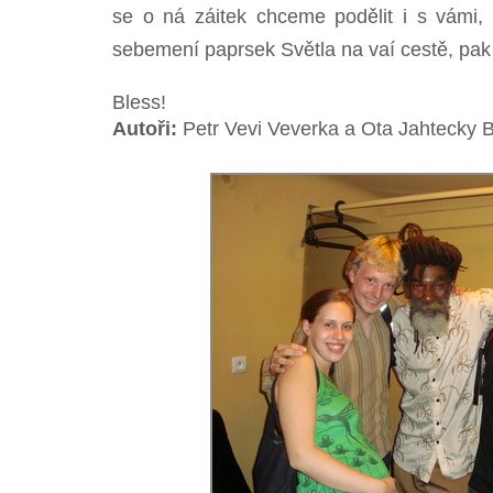
se o ná záitek chceme podělit i s vámi,
sebemení paprsek Světla na vaí cestě, pak 
Bless!
Autoři:
Petr Vevi Veverka a Ota Jahtecky B