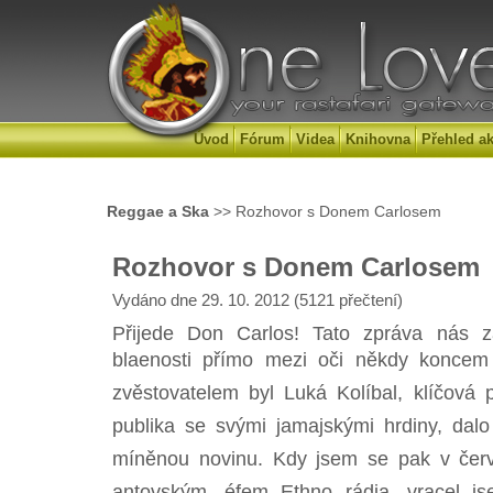
Úvod
Fórum
Videa
Knihovna
Přehled ak
Reggae a Ska
>> Rozhovor s Donem Carlosem
Rozhovor s Donem Carlosem
Vydáno dne 29. 10. 2012 (5121 přečtení)
Přijede Don Carlos! Tato zpráva nás 
blaenosti přímo mezi oči někdy koncem 
zvěstovatelem byl Luká Kolíbal, klíčová
publika se svými jamajskými hrdiny, dalo s
míněnou novinu. Kdy jsem se pak v červ
antovským, éfem Ethno rádia, vracel j