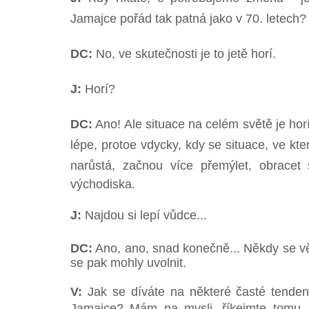
Jamajce pořád tak patná jako v 70. letech? 
DC:
No, ve skutečnosti je to jetě horí.
J:
Horí?
DC:
Ano! Ale situace na celém světě je horí
lépe, protoe vdycky, kdy se situace, ve které
narůstá, začnou více přemýlet, obracet
východiska.
J:
Najdou si lepí vůdce...
DC:
Ano, ano, snad konečně... Někdy se vě
se pak mohly uvolnit.
V:
Jak se díváte na některé časté tenden
Jamajce? Mám na mysli, říkejmte tomu, 