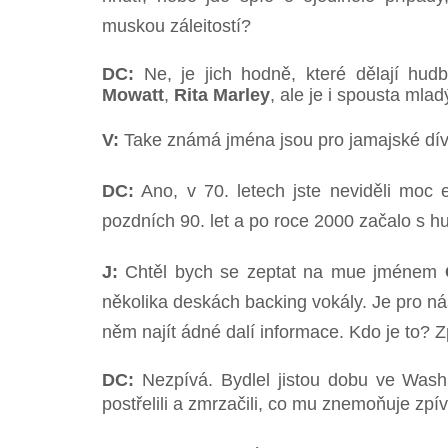
muskou záleitostí?
DC:
Ne, je jich hodně, které dělají hud
Mowatt
,
Rita Marley
, ale je i spousta mla
V:
Take známá jména jsou pro jamajské dív
DC:
Ano, v 70. letech jste neviděli moc 
pozdních 90. let a po roce 2000 začalo s h
J:
Chtěl bych se zeptat na mue jménem
několika deskách backing vokály. Je pro n
něm najít ádné dalí informace. Kdo je to? Z
DC:
Nezpívá. Bydlel jistou dobu ve Wash
postřelili a zmrzačili, co mu znemoňuje zpív