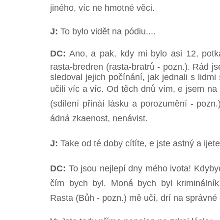
jiného, víc ne hmotné věci.
J:
To bylo vidět na pódiu....
DC:
Ano, a pak, kdy mi bylo asi 12, potk
rasta-bredren (rasta-bratrů - pozn.). Rád js
sledoval jejich počínání, jak jednali s lidmi
učili víc a víc. Od těch dnů vím, e jsem n
(sdílení přináí lásku a porozumění - pozn.)
ádná zkaenost, nenávist.
J:
Take od té doby cítíte, e jste astný a ije
DC:
To jsou nejlepí dny mého ivota! Kdyby
čím bych byl. Moná bych byl kriminálník,
Rasta (Bůh - pozn.) mě učí, drí na správné 