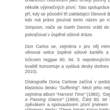
brilantních hodnocení jako dřívějí počiny 
několik výjimečných písní. Tato spolupráce
pří, kdy se původní tři zakládající členové
kdo má právo pouívat tento název po r
Simpson, nače se Garth Dennis vrátil d
pokračoval v úspěné sólové dráze.
Don Carlos se, zejména v pro něj mimo
věnoval velice úspěné sólové kariéře 
tvůrcem reggae 80. let. S nepolevujícím
kvalitě koncertuje a vydává desky dodnes
2010).
Diskografie Dona Carlose začíná v pods
klasickou desku
"Suffering"
. Mezi jeho nejp
zejména album
"Harvest Time"
(1982),
"Day
a Passing Glance"
(1984). Část 80. let 
zpěvákem a spoluautorem písní jménem
výbornou desku
"Them Never Know Natty 