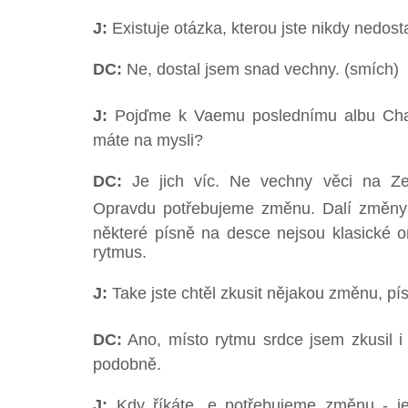
J:
Existuje otázka, kterou jste nikdy nedosta
DC:
Ne, dostal jsem snad vechny. (smích)
J:
Pojďme k Vaemu poslednímu albu Chan
máte na mysli?
DC:
Je jich víc. Ne vechny věci na Z
Opravdu potřebujeme změnu. Dalí změny j
některé písně na desce nejsou klasické on
rytmus.
J:
Take jste chtěl zkusit nějakou změnu, pí
DC:
Ano, místo rytmu srdce jsem zkusil i a
podobně.
J:
Kdy říkáte, e potřebujeme změnu - je