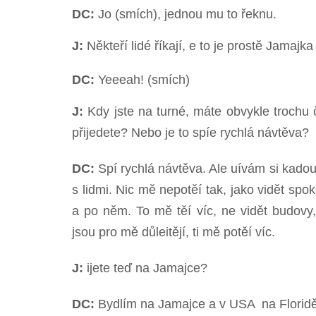
DC:
Jo (smích), jednou mu to řeknu.
J:
Někteří lidé říkají, e to je prostě Jamajka 
DC:
Yeeeah! (smích)
J:
Kdy jste na turné, máte obvykle trochu
přijedete? Nebo je to spíe rychlá návtěva?
DC:
Spí rychlá návtěva. Ale uívám si ka
s lidmi. Nic mě nepotěí tak, jako vidět spok
a po něm. To mě těí víc, ne vidět budovy,
jsou pro mě důleitějí, ti mě potěí víc.
J:
ijete teď na Jamajce?
DC:
Bydlím na Jamajce a v USA  na Floridě 