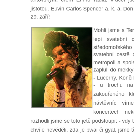
jistotou. Euvin Carlos Spencer a. k. a. Don
29. září!
Mohli jsme s Ter
lepí svatební 
středomořského 
svatební cestě zn
metropoli a spol
zapluli do mekky
- Lucerny. Konči
- u trochu n
zakouřeného kl
návtěvníci v
koncertech nek
rozhodli jsme se toto jetě podstoupit - vd
chvíle nevěděli, zda je bwai či gyal, jsme tě