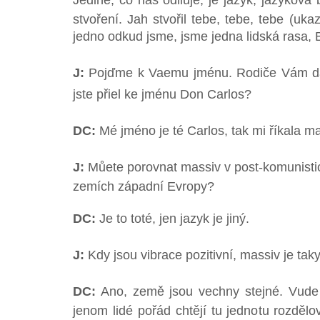
Jediné, co nás odliuje, je jazyk, jazyková b
stvoření. Jah stvořil tebe, tebe, tebe (uka
jedno odkud jsme, jsme jedna lidská rasa, Bo
J:
Pojďme k Vaemu jménu. Rodiče Vám da
jste přiel ke jménu Don Carlos?
DC:
Mé jméno je té Carlos, tak mi říkala m
J:
Můete porovnat massiv v post-komunistic
zemích západní Evropy?
DC:
Je to toté, jen jazyk je jiný.
J:
Kdy jsou vibrace pozitivní, massiv je taky.
DC:
Ano, země jsou vechny stejné. Vude 
jenom lidé pořád chtějí tu jednotu rozděl