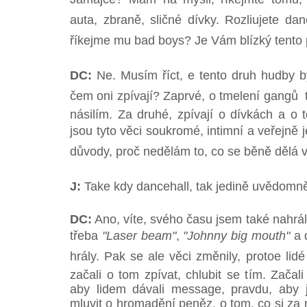
auta, zbraně, sličné dívky. Rozliujete d
říkejme mu bad boys? Je Vám blízký tento
DC:
Ne. Musím říct, e tento druh hudby by
čem oni zpívají? Zaprvé, o tmelení gangů  
násilím. Za druhé, zpívají o dívkách a o 
jsou tyto věci soukromé, intimní a veřejně j
důvody, proč nedělám to, co se běně dělá 
J:
Take kdy dancehall, tak jedině uvědomn
DC:
Ano, víte, svého času jsem také nahrál
třeba
"Laser beam"
,
"Johnny big mouth"
a d
hrály. Pak se ale věci změnily, protoe lid
začali o tom zpívat, chlubit se tím. Začal
aby lidem dávali message, pravdu, aby je
mluvit o hromadění peněz, o tom, co si za 