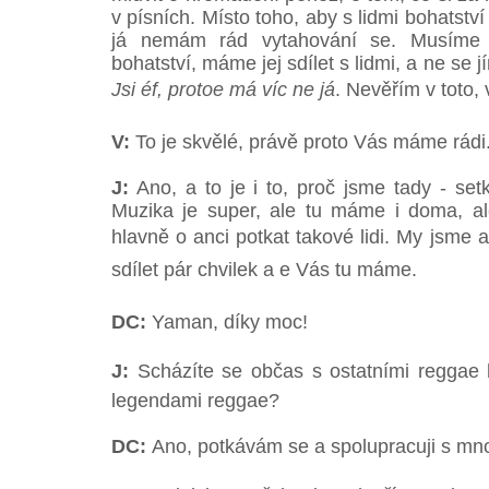
v písních. Místo toho, aby s lidmi bohatství s
já nemám rád vytahování se. Musíme
bohatství, máme jej sdílet s lidmi, a ne se j
Jsi éf, protoe má víc ne já
. Nevěřím v toto, 
V:
To je skvělé, právě proto Vás máme rádi
J:
Ano, a to je i to, proč jsme tady - set
Muzika je super, ale tu máme i doma, al
hlavně o anci potkat takové lidi. My jsme 
sdílet pár chvilek a e Vás tu máme.
DC:
Yaman, díky moc!
J:
Scházíte se občas s ostatními reggae hu
legendami reggae?
DC:
Ano, potkávám se a spolupracuji s mn