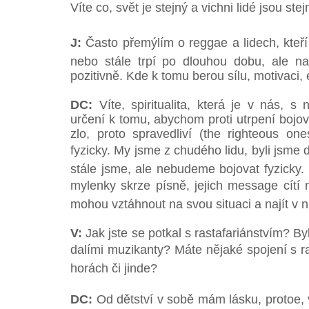
Víte co, svět je stejný a vichni lidé jsou st
J:
Často přemýlím o reggae a lidech, kteří h
nebo stále trpí po dlouhou dobu, ale na
pozitivně. Kde k tomu berou sílu, motivaci, 
DC:
Víte, spiritualita, která je v nás, s
určení k tomu, abychom proti utrpení bojova
zlo, proto spravedliví (the righteous one
fyzicky. My jsme z chudého lidu, byli jsme 
stále jsme, ale nebudeme bojovat fyzicky.
mylenky skrze písně, jejich message cítí 
mohou vztáhnout na svou situaci a najít v n
V:
Jak jste se potkal s rastafariánstvím? Byl 
dalími muzikanty? Máte nějaké spojení s 
horách či jinde?
DC:
Od dětství v sobě mám lásku, protoe, vít