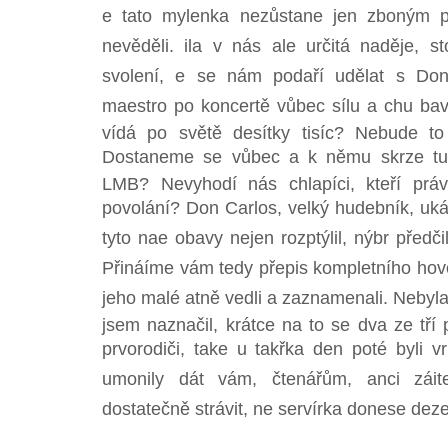
e tato mylenka nezůstane jen zboným př
nevěděli. ila v nás ale určitá naděje, 
svolení, e se nám podaří udělat s Do
maestro po koncertě vůbec sílu a chu bavit
vídá po světě desítky tisíc? Nebude to 
Dostaneme se vůbec a k němu skrze tu 
LMB? Nevyhodí nás chlapíci, kteří prá
povolání? Don Carlos, velký hudebník, ukáz
tyto nae obavy nejen rozptýlil, nýbr předčil
Přináíme vám tedy přepis kompletního hovo
jeho malé atně vedli a zaznamenali. Nebyl
jsem naznačil, krátce na to se dva ze tří p
prvorodiči, take u takřka den poté byli v
umonily dát vám, čtenářům, anci zái
dostatečně strávit, ne servírka donese dezer