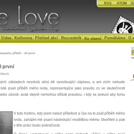
RSS
ATOM
IS
Videa
Knihovna
Přehled akcí
Rozcestník
Pomáháme
O 
Ke staení
V
assieho příběh - díl první
r
l první
čtení)
P
ých základech nezdolá silný dé vyvolávající záplavu, a ani vichr nebude
 lidé psali příběh mého ivota, representujíce jako pravdu co ve skutečnosti
nebo závisti; avak stejně nemohou otřásti pravdou, i kdy se pokusí aby tomu
V tuto hodinu, kdy jsem nalezl příleitost a čas na to psát příběh mého
ivota, zahájím mé psaní následující modlitbou mému Stvořiteli a pak
v této práci budu pokračovat.