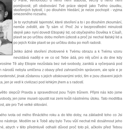
Ó Pane, vemohoucí u něho není slabosti, věčný u něho není
pomíjivosti; při obdivování Tvé práce stejně jako Tvého úsudku,
stvořených bytostí, i po dlouhém hledání, je nelze pochopit - vyjma
omezeného rozsahu.
Je to vychytralé tajemství, které stvoření a to i po dlouhém zkoumání,
nemůe zvědět, ale Ty sám ví: Proč Jsi v bezprostřední minulosti
stejně jako nyní dovedl Etiopský lid, od obyčejného člověka k Císaři,
plavit se po určitou dobu mořem úzkosti a proč jsi nechal Italský lid a
po jejich Krále plavit se po určitou dobu po moři radosti.
Jeliko ádné stvoření zhotovené k Tvému obrazu a k Tvému vzoru
nevzdává naději e ve co od Tebe ádá, pro něj učiní a do dne kdy
a, prosíme Tě aby Etiopie nezůstala bez své svobody, zaniklá a vyčerpaná pod
ch národů nebyla umlčena z obavy před zahraničním správcem, ale spíe e je
srdenství, jinak zůstanou s jejich utiskovanými srdci, tím e jsou zbaveni jejich
 jen je vedl k civilizaci pod lehkým jhem a s radostí.
větlo slepců! Pravda a spravedlnost jsou Tvým trůnem. Přijmi nás kdo jsme
svobody, jen jsme museli opustit nai zemi kvůli násilnému útoku. Tato modlitba
st, ale pro Tvé velké slitování.
mého ivota od mého třináctého roku a do této doby, na základně toho co Jsi
ého nástroje. Modlím se k Tobě aby bylo Tvou vůlí nechat mě dosáhnout jeho
é, abych v této předmluvě odhalil důvod proč toto píi, ačkoliv před Tebou