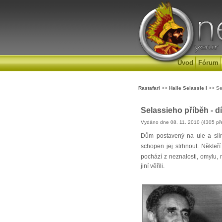
Úvod
Fórum
Rastafari
>>
Haile Selassie I
>> Sel
Selassieho příběh - dí
Vydáno dne 08. 11. 2010 (4305 pře
Dům postavený na ule a siln
schopen jej strhnout. Někteří
pochází z neznalosti, omylu, 
jiní věřili.