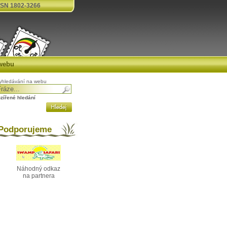
SN 1802-3266
webu
yhledávání na webu
ozířené hledání
odporujeme
Náhodný odkaz
na partnera