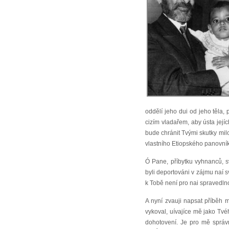
oddělí jeho dui od jeho těl
cizím vladařem, aby ústa její
bude chránit Tvými skutky milo
vlastního Etiopského panovníka,
Ó Pane, příbytku vyhnanců, s
byli deportováni v zájmu naí 
k Tobě není pro nai spravedlno
A nyní zvauji napsat příběh 
vykoval, uívajíce mě jako Tv
dohotovení. Je pro mě správn