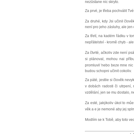
nezůstane nic skryto.
Za prvé, je třeba pochválit Tvé
Za druhé, kdy Jsi učinil člov
není pro jeho zásluhy, ale jen 
Za třetí, na kadém řádku v to
nepřátelství - kromě chyb - ale 
Za čtvrté, ačkoliv zde není p
si plánoval, mohou nai příb
promluvil 'nebo beze mne nic
budou schopni učinit cokoliv.
Za páté, jestlie si člověk nev
v dobách radosti či utrpení,
vzdělání, jen se mu dostalo, 
Za esté, jakýkoliv úkol to mů
věk a e je nemoné aby jej spl
Modlím se k Tobě, aby toto ve