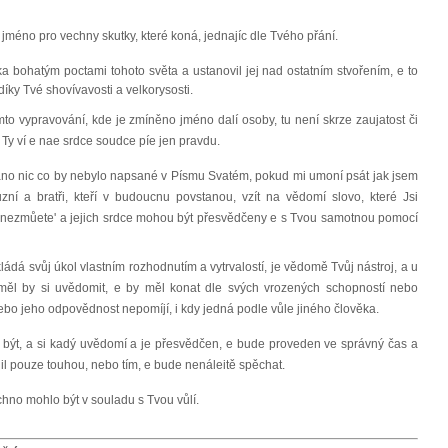
 jméno pro vechny skutky, které koná, jednajíc dle Tvého přání.
ěka bohatým poctami tohoto světa a ustanovil jej nad ostatním stvořením, e to
díky Tvé shovívavosti a velkorysosti.
mto vypravování, kde je zmíněno jméno dalí osoby, tu není skrze zaujatost či
Ty ví e nae srdce soudce píe jen pravdu.
sáno nic co by nebylo napsané v Písmu Svatém, pokud mi umoní psát jak jsem
uzní a bratři, kteří v budoucnu povstanou, vzít na vědomí slovo, které Jsi
 nezmůete' a jejich srdce mohou být přesvědčeny e s Tvou samotnou pomocí
ykládá svůj úkol vlastním rozhodnutím a vytrvalostí, je vědomě Tvůj nástroj, a u
 měl by si uvědomit, e by měl konat dle svých vrozených schopností nebo
nebo jeho odpovědnost nepomíjí, i kdy jedná podle vůle jiného člověka.
e být, a si kadý uvědomí a je přesvědčen, e bude proveden ve správný čas a
nil pouze touhou, nebo tím, e bude nenáleitě spěchat.
chno mohlo být v souladu s Tvou vůlí.