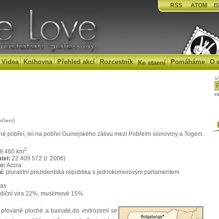
RSS
ATOM
IS
Videa
Knihovna
Přehled akcí
Rozcestník
Pomáháme
O 
Ke staení
V
r
ečtení)
P
 pobřeí, leí na pobřeí Guinejského zálivu mezi Pobřeím slonoviny a Togem.
2
9 460 km
tel:
22 409 572 (r. 2006)
o:
Accra
í:
pluralitní prezidentská republika s jednokomorovým parlamentem
was
adiční víra 22%, muslimové 15%
e převáně ploché a bainaté,do vnitrozemí se