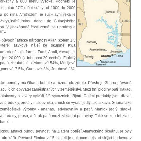
horkatiny a 800 metrů vysoké. Podnebí je
 teplotou 27'C,roční sráky od 1000 do 2000
do října .Vnitrozemí je suí.Hlavní řeka je
olty),ústící irokou deltou do Guinejského
avná. V jihozápadě části země jsou pralesy a
any.
e původní africké národnosti Akan (kolem 1,5
,které jazykově náleí ke skupině Kwa
n má několik forem: Fanti, Aanti, Akwapim,
 jen 20.000 (z toho cca.20 čechů). Etnický
vypadá zhruba takto: Akanové 54%, Mosijové
gmeové 7,5%, Gurmové 3%, Jorubové 1%,
cké poměry má Ghana bohaté a různorodé zdroje. Přesto je Ghana převáně
cujících obyvatel zaměstnaných v zemědělství. Mezi trní plodiny patří kakao,
lotovary a tovary vytváří 2/3 vývozních příjmů. Dalími produkty jsou dřevo,
é produkty, ořechy máslovníku, z nich se vyrábí jedlý tuk, a káva. Ghana také
í zemědělské výrobky - ananas, ledvinovníky a pepř. Maniok jedlý, sladké
e, araídy, proso, a čirok patří mezi základní potraviny. Také se zde těí zlato,
bauxit.
istickou atrakcí budou pevnosti na Zlatém pobřeí Atlantického oceánu, je byly
otrokářů. Pevnost Elmina z 15. století je dokonce nejstarí stojící budovou v