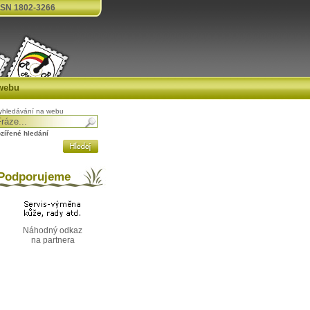
SN 1802-3266
webu
yhledávání na webu
ozířené hledání
odporujeme
Náhodný odkaz
na partnera