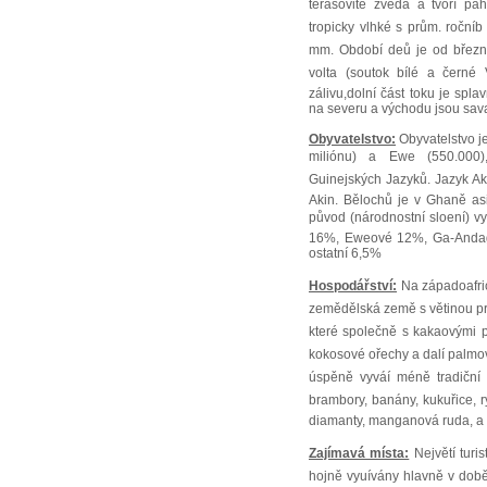
terasovitě zvedá a tvoří pa
tropicky vlhké s prům. ročníb
mm. Období deů je od března 
volta (soutok bílé a černé V
zálivu,dolní část toku je spl
na severu a východu jsou sav
Obyvatelstvo:
Obyvatelstvo j
miliónu) a Ewe (550.000)
Guinejských Jazyků. Jazyk Aka
Akin. Bělochů je v Ghaně asi
původ (národnostní sloení) 
16%, Eweové 12%, Ga-Anda
ostatní 6,5%
Hospodářství:
Na západoafri
zemědělská země s větinou pra
které společně s kakaovými po
kokosové ořechy a dalí palmov
úspěně vyváí méně tradičn
brambory, banány, kukuřice, rý
diamanty, manganová ruda, a 
Zajímavá místa:
Největí tur
hojně vyuívány hlavně v době 