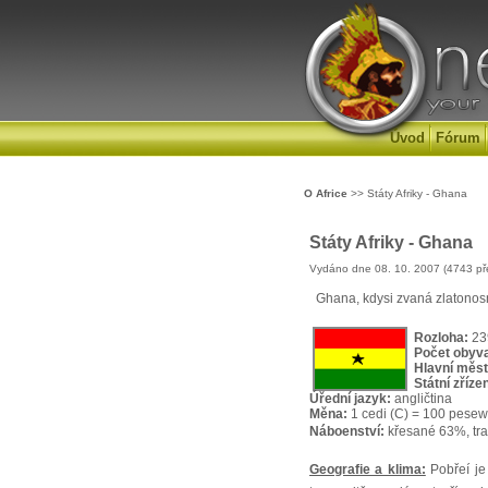
Úvod
Fórum
O Africe
>> Státy Afriky - Ghana
Státy Afriky - Ghana
Vydáno dne 08. 10. 2007 (4743 př
Ghana, kdysi zvaná zlatonosné
Rozloha:
23
Počet obyva
Hlavní měst
Státní zřízen
Úřední jazyk:
angličtina
Měna:
1 cedi (C) = 100 pese
Náboenství:
křesané 63%, tr
Geografie a klima:
Pobřeí j