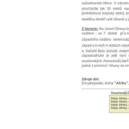
subsaharské Africe. V národn
procházíte tak 30 metrů na
prohlédnout tropický detný 
elektřinu téměř celé Ghaně a j
Z historie:
Na území Ghany by
osídlení ; ze 7. století př.n
západního súdánu severozápadn
západ a k moři.V dobách nejvě
a Sahaře.Byla bohatá zlatem
západoafrické je jetě nyní
muslimských Almorávidů,kteří
jedné z provincií Ghany se zmoc
Zdroje dat:
Encyklopedie, kniha
"Afrika"
Související
Státy Afriky 
Státy Afriky
Státy Afriky 
Státy Afriky 