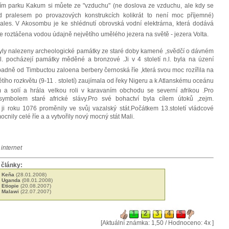
ím parku Kakum si můete ze "vzduchu" (ne doslova ze vzduchu, ale kdy se
d pralesem po provazových konstrukcích kolikrát to není moc příjemné)
prales. V Akosombu je ke shlédnutí obrovská vodní elektrárna, která dodává
e roztáčena vodou údajně největího umělého jezera na světě - jezera Volta.
ly nalezeny archeologické památky ze staré doby kamené ,svědčí o dávném
.nl. pocházejí památky měděné a bronzové .Ji v 4 století n.l. byla na úzení
ě od Timbuctou zaloena berbery černoská říe ,která svou moc rozířila na
tího rozkvětu (9-11 . století) zaujímala od řeky Nigeru a k Atlanskému oceánu
 a solí a hrála velkou roli v karavaním obchodu se severní afrikou .Pro
 symbolem staré africké slávy.Pro své bohactví byla cílem útoků ,zejm.
 ji roku 1076 proměnily ve svůj vazalský stát.Počátkem 13.století vládcové
nily celé říe a a vytvořily nový mocný stát Mali.
, internet
 články:
- Keňa
(28.01.2008)
 - Uganda
(08.01.2008)
- Etiopie
(20.08.2007)
- Malawi
(22.07.2007)
[Aktuální známka: 1,50 / Hodnoceno: 4x ]