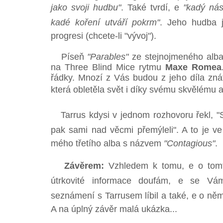
jako svoji hudbu"
. Také tvrdí, e
"kadý nás
kadé koření utváří pokrm"
. Jeho hudba 
progresi (chcete-li "vývoj").
Píseň
"Parables"
ze stejnojmeného alba n
na Three Blind Mice rytmu
Maxe Romea
řádky. Mnozí z Vás budou z jeho díla zn
která obletěla svět i díky svému skvělému 
Tarrus kdysi v jednom rozhovoru řekl, "Sn
pak sami nad věcmi přemýleli". A to je v
mého třetího alba s názvem
"Contagious"
.
Závěrem:
Vzhledem k tomu, e o tomt
útrkovité informace doufám, e se Vá
seznámení s Tarrusem líbil a také, e o ně
A na úplný závěr malá ukázka...