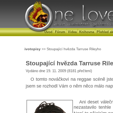
Úvod
Fórum
Videa
Knihovna
Přehled ak
ivotopisy
>> Stoupající hvězda Tarruse Rileyho
Stoupající hvězda Tarruse Ril
Vydáno dne 19. 11. 2009 (8181 přečtení)
O tomto nováčkovi na reggae scéně jste mo
jsem se rozhodl Vám o něm něco málo nap
Ani deset válečn
nezastavilo tenhl