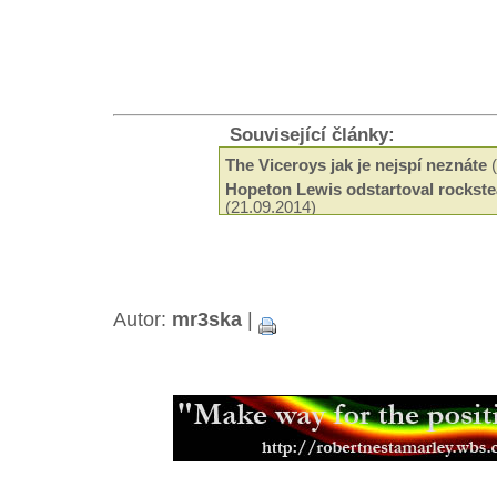
Související články:
The Viceroys jak je nejspí neznáte
(
Hopeton Lewis odstartoval rockste
(21.09.2014)
Odeel Uziah Sticky Thompson
(29.
Hudba a filantropie Jah Shaky
(14.0
Tak trochu jiné roots od Black Slat
Neznámí The Blackstones
(13.03.2
Beshara - 18 let kariéry a ádné alb
Autor:
mr3ska
|
Black Roots a jejich militantní pac
Aswad je stálicí britské scény
(18.0
Capital Letters spoluutvářeli brits
(15.12.2013)
Mikey Ras Starr, přítel Petera Tosh
Jamajská kapela Pentateuch
(31.07
Bunny Striker Lee je příera
(24.06.2
Jah Lude je novou vlnou etiopskéh
(28.01.2013)