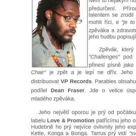
Není to nějakým no
předurčení. Pří
talentem se zrodil
mohli říci, e
"je t
zpěváka a zdravotn
jeho hudbu popisují 
Zpěvák, který 
"Challenges"
pod z
přinesl písně jak
Chair"
je zpět a je lepí ne dřív. Jeho
distribuovat
VP Records
. Parables obsahu
podílel
Dean Fraser
. Jde o velice úsp
mladého zpěváka.
Jeho největí oporou je prý od počátku
labelu
Love & Promotion
patřícímu jeho o
Hudebně ho prý nejvíce ovlivnily jeho exp
Kette, Konga a Bonga. Tarrus prý vidí
"s