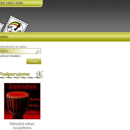
SN 1802-3266
webu
yhledávání na webu
ozířené hledání
odporujeme
Náhodný odkaz
na partnera