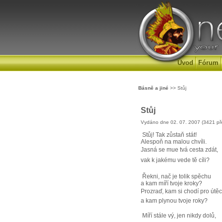
Úvod
Fórum
Básně a jiné
>> Stůj
Stůj
Vydáno dne 02. 07. 2007 (3421 př
Stůj! Tak zůstaň stát!
Alespoň na malou chvíli.
Jasná se mue tvá cesta zdát,
vak k jakému vede tě cíli?
Řekni, nač je tolik spěchu
a kam míří tvoje kroky?
Prozraď, kam si chodí pro útě
a kam plynou tvoje roky?
Míří stále vý, jen nikdy dolů,