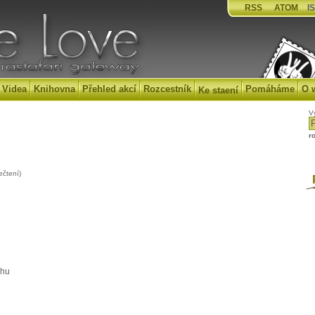
RSS
ATOM
IS
Videa
Knihovna
Přehled akcí
Rozcestník
Pomáháme
O 
Ke staení
V
r
ečtení)
P
chu