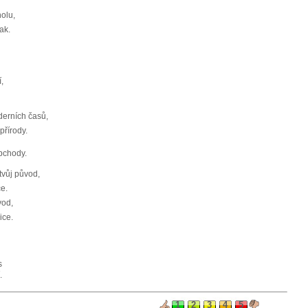
olu,
lak.
,
erních časů,
přírody.
bchody.
tvůj původ,
ce.
vod,
ice.
s
.