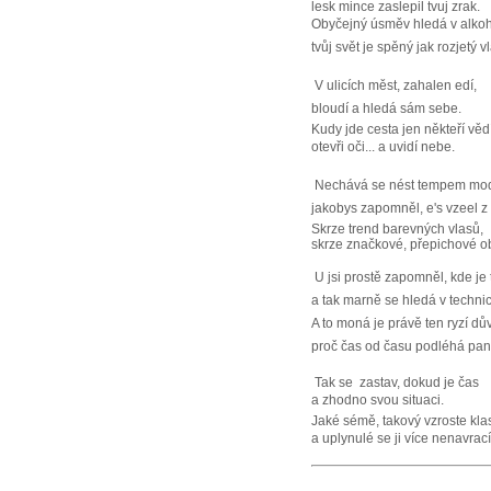
lesk mince zaslepil tvuj zrak.
Obyčejný úsměv hledá v alkoh
tvůj svět je spěný jak rozjetý v
V ulicích měst, zahalen edí,
bloudí a hledá sám sebe.
Kudy jde cesta jen někteří vědí
otevři oči... a uvidí nebe.
Nechává se nést tempem mod
jakobys zapomněl, e's vzeel z 
Skrze trend barevných vlasů,
skrze značkové, přepichové o
U jsi prostě zapomněl, kde je 
a tak marně se hledá v techni
A to moná je právě ten ryzí dů
proč čas od času podléhá pan
Tak se zastav, dokud je čas
a zhodno svou situaci.
Jaké sémě, takový vzroste kla
a uplynulé se ji více nenavrací