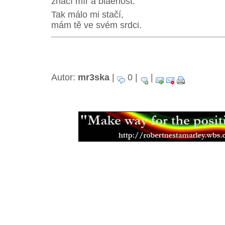
značí mír a blaenost.
Tak málo mi stačí,
mám tě ve svém srdci.
Autor:
mr3ska
|
0 |
|