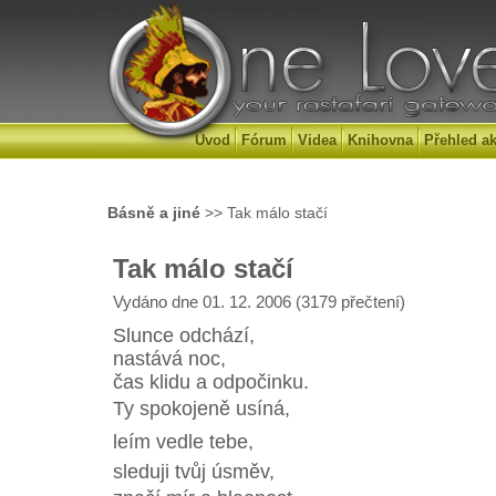
Úvod
Fórum
Videa
Knihovna
Přehled ak
Básně a jiné
>> Tak málo stačí
Tak málo stačí
Vydáno dne 01. 12. 2006 (3179 přečtení)
Slunce odchází,
nastává noc,
čas klidu a odpočinku.
Ty spokojeně usíná,
leím vedle tebe,
sleduji tvůj úsměv,