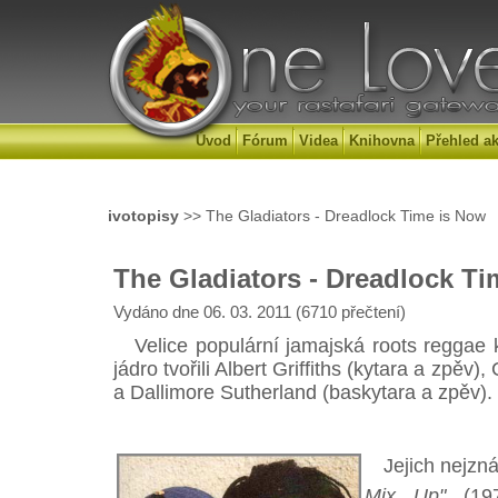
Úvod
Fórum
Videa
Knihovna
Přehled ak
ivotopisy
>> The Gladiators - Dreadlock Time is Now
The Gladiators - Dreadlock T
Vydáno dne 06. 03. 2011 (6710 přečtení)
Velice populární jamajská roots reggae k
jádro tvořili Albert Griffiths (kytara a zpěv)
a Dallimore Sutherland (baskytara a zpěv).
Jejich nejznám
Mix Up"
(19