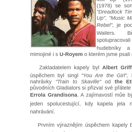
(1978) se s
"Dreadlock Ti
Up"
,
"Music M
Rebel"
, je p
Wailers. 
spolupracova
hudebníky a
mimojiné i s
U-Royem
o kterém jsme psali
Zakladatelem kapely byl
Albert Griff
úspěchem byl singl
"You Are the Girl"
, 
nahrávky
"Train to Skaville"
od
the Et
původních Gladiators si přizval své přátele
Errola Grandisona
. A zajímavostí můe b
jeden spolucestující, kdy kapela jela
nahrávání.
Prvním výraznějím úspěchem kapely b