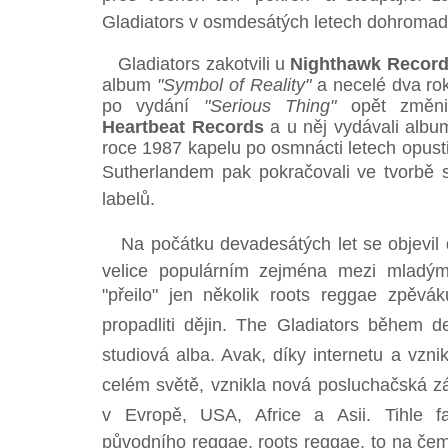
Gladiators v osmdesátých letech dohromady
Gladiators zakotvili u
Nighthawk Recor
album
"Symbol of Reality"
a necelé dva ro
po vydání
"Serious Thing"
opět změnil
Heartbeat Records
a u něj vydávali albu
roce 1987 kapelu po osmnácti letech opustil
Sutherlandem pak pokračovali ve tvorbě sa
labelů.
Na počátku devadesátých let se objevil dal
velice populárním zejména mezi mladým
"přeilo" jen několik roots reggae zpěvák
propadliti dějin. The Gladiators během de
studiová alba. Avak, díky internetu a vzn
celém světě, vznikla nová posluchačská zá
v Evropě, USA, Africe a Asii. Tihle fa
původního reggae, roots reggae, to na čem 