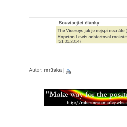
Související články:
The Viceroys jak je nejspí neznáte
(
Hopeton Lewis odstartoval rockste
(21.09.2014)
Odeel Uziah Sticky Thompson
(29.
Hudba a filantropie Jah Shaky
(14.0
Tak trochu jiné roots od Black Slat
Neznámí The Blackstones
(13.03.2
Beshara - 18 let kariéry a ádné alb
Autor:
mr3ska
|
Black Roots a jejich militantní pac
Aswad je stálicí britské scény
(18.0
Capital Letters spoluutvářeli brits
(15.12.2013)
Mikey Ras Starr, přítel Petera Tosh
Jamajská kapela Pentateuch
(31.07
Bunny Striker Lee je příera
(24.06.2
Jah Lude je novou vlnou etiopskéh
(28.01.2013)
Muzikant, skladatel a učitel Joe Hi
Errol Thompson produkoval první 
(16.11.2012)