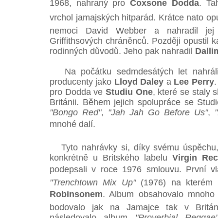
1968, nahraný pro
Coxsone Dodda
. Ta
vrchol jamajských hitparád. Krátce nato opu
nemoci David Webber a nahradil je
Griffithsových chráněnců. Později opustil k
rodinných důvodů. Jeho pak nahradil
Dalli
Na počátku sedmdesátých let nahráli G
producenty jako
Lloyd Daley
a
Lee Perry
.
pro Dodda ve
Studiu One
, které se staly 
Británii. Během jejich spolupráce se Stud
"Bongo Red"
,
"Jah Jah Go Before Us"
,
mnohé dalí.
Tyto nahrávky si, díky svému úspěchu, z
konkrétně u Britského labelu
Virgin Re
podepsali v roce 1976 smlouvu. První vl
"Trenchtown Mix Up"
(1976) na kterém G
Robinsonem
. Album obsahovalo mnoho p
bodovalo jak na Jamajce tak v Britán
následovalo album
"Proverbial Reggae