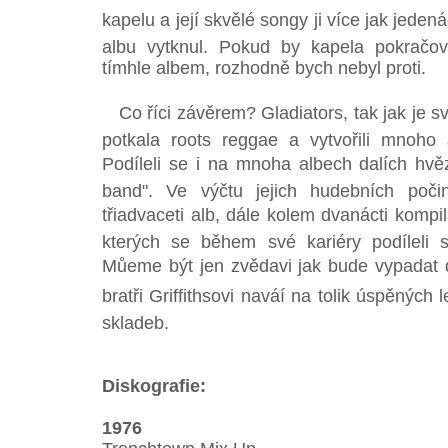
kapelu a její skvělé songy ji více jak jed
albu vytknul. Pokud by kapela pokračov
tímhle albem, rozhodně bych nebyl proti.
Co říci závěrem? Gladiators, tak jak je svět 
potkala roots reggae a vytvořili mnoho
Podíleli se i na mnoha albech dalích hvě
band". Ve výčtu jejich hudebních poč
třiadvaceti alb, dále kolem dvanácti kompi
kterých se během své kariéry podíleli s
Můeme být jen zvědavi jak bude vypadat da
bratři Griffithsovi naváí na tolik úspěný
skladeb.
Diskografie:
1976