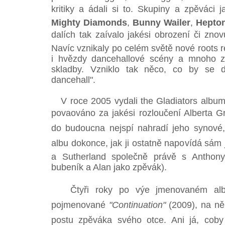
kritiky a ádali si to. Skupiny a zpěváci 
Mighty Diamonds
,
Bunny Wailer
,
Hepto
dalích tak zaívalo jakési obrození či zn
Navíc vznikaly po celém světě nové roots r
i hvězdy dancehallové scény a mnoho z 
skladby. Vzniklo tak něco, co by se d
dancehall".
V roce 2005 vydali the Gladiators albu
povaováno za jakési rozloučení Alberta Grif
do budoucna nejspí nahradí jeho synové
albu dokonce, jak ji ostatně napovídá sám 
a Sutherland společně právě s Anthon
bubeník a Alan jako zpěvák).
Čtyři roky po výe jmenovaném albu
pojmenované
"Continuation"
(2009), na něm
postu zpěváka svého otce. Ani já, coby 