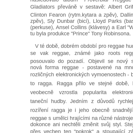
Gladiators převáně v sestavě: Albert Grif
Clinton Fearon (rytm.kytara a zpěv), Dall
zpěv), Sly Dunbar (bicí), Lloyd Parks (b
(perkuse), Ansel Collins (klávesy) a Earl "W
tu byla produkce "Prince" Tony Robinsona.
V té době, dobrém období pro reggae hu
se vak reggae, známé jako roots reg
posouvalo do pozadí. Objevil se nový st
nová forma reggae - postavené na mn
rozličných elektronických vymoenostech - 
to ragga. Ragga přilo ve stejné době, 
veobecně vzrostla popularita elektroni
taneční hudby. Jedním z důvodů rychlej
rozíření ragga je i jeho obecně snadněj
reggae s umělci hrajícími na různé nástroj
dokonce ani nechtěli změnit svůj styl. Ste
přes vechen ten "pokrok" a stoupající 