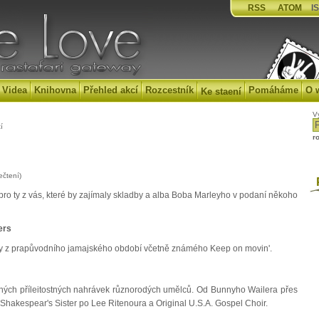
RSS
ATOM
IS
Videa
Knihovna
Přehled akcí
Rozcestník
Pomáháme
O 
Ke staení
V
í
r
ečtení)
P
 pro ty z vás, které by zajímaly skladby a alba Boba Marleyho v podaní někoho
ers
y z prapůvodního jamajského období včetně známého Keep on movin'.
ných příleitostných nahrávek různorodých umělců. Od Bunnyho Wailera přes
hakespear's Sister po Lee Ritenoura a Original U.S.A. Gospel Choir.