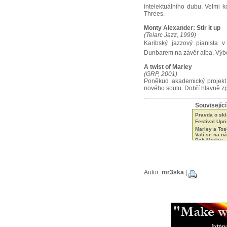
intelektuálního dubu. Velmi 
Threes.
Monty Alexander: Stir it up
(Telarc Jazz, 1999)
Karibský jazzový pianista 
Dunbarem na závěr alba. Výb
A twist of Marley
(GRP, 2001)
Poněkud akademický projekt
nového soulu. Dobří hlavně zp
Související
Pravda o sk
Festival Upris
Marley a Tos
Valí se na n
Bob Marley -
To nejlepí z
Bob Marley -
Bob Marley -
Vztah Boba 
Bob Marley -
Autor:
mr3ska
|
Vítězové ce
Jamajská Alp
Chinna's Yar
Man Free - J
Catch a Fire
Nominace n
Buju Banton 
Marley - dok
Hrál jsem s