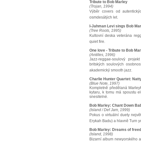
Tribute to Bob Marley
(Trojan, 1994)
Výběr covers od autentický
osmdesátých let.
I-Jahman Levi sings Bob Mar
(Tree Roots, 1995)
Kultovní deska veterána reg
quiet fire.
One love - Tribute to Bob Ma
(Antilles, 1996)
Jazz-reggae-soulový projek
britských soulových osobnost
akademický smooth jazz.
Charlie Hunter Quartet: Natt
(Blue Note, 1997)
Kompletně předělaná Marleyh
kytaru, k tomu má spoustu ele
snesitelné.
Bob Marley: Chant Down Ba
(Island / Def Jam, 1999)
Pokus o virtuální duety nejv
Erykah Badu) a hlavně Turn you
Bob Marley: Dreams of freed
(Island, 1998)
Bizarní album newyorského ava