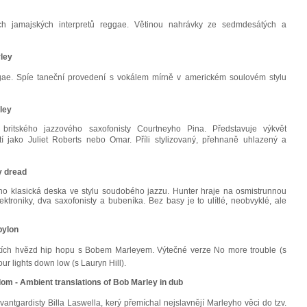
ch jamajských interpretů reggae. Větinou nahrávky ze sedmdesátých a
ley
gae. Spíe taneční provedení s vokálem mírně v americkém soulovém stylu
rley
t britského jazzového saxofonisty Courtneyho Pina. Představuje výkvět
í jako Juliet Roberts nebo Omar. Příli stylizovaný, přehnaně uhlazený a
y dread
o klasická deska ve stylu soudobého jazzu. Hunter hraje na osmistrunnou
ktroniky, dva saxofonisty a bubeníka. Bez basy je to ulítlé, neobvyklé, ale
bylon
ětích hvězd hip hopu s Bobem Marleyem. Výtečné verze No more trouble (s
r lights down low (s Lauryn Hill).
om - Ambient translations of Bob Marley in dub
ntgardisty Billa Laswella, kerý přemíchal nejslavnějí Marleyho věci do tzv.