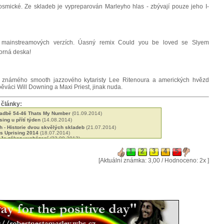
kosmické. Ze skladeb je vypreparován Marleyho hlas - zbývají pouze jeho I-
v mainstreamových verzích. Úasný remix Could you be loved se Slyem
orná deska!
 známého smooth jazzového kytaristy Lee Ritenoura a amerických hvězd
ěváci Will Downing a Maxi Priest, jinak nuda.
 články:
ladbě 54-46 Thats My Number
(01.09.2014)
ing u přítí týden
(14.08.2014)
h - Historie dvou skvělých skladeb
(21.07.2014)
ás Uprising 2014
(18.07.2014)
 Je zákaz vycházení
(23.09.2013)
 roots reggae 2012
(25.02.2013)
 co se událo v září 1980
(18.02.2013)
 rozhovor pro JBC rádio
(12.01.2013)
[Aktuální známka: 3,00 / Hodnoceno: 2x ]
Marleyho k Abuna Yesehaqovi
(22.11.2012)
 Rotterdamské interview
(26.08.2012)
n IRAWMA
(15.07.2012)
ha Boy's school - roditě muzikantů
(16.06.2012)
d - The Art of Making Music
(20.04.2012)
amajka jak ji neznáte
(14.04.2012)
 změnilo historii reggae hudby
(26.02.2012)
a Grammy
(04.12.2011)
dostal 10 let
(23.06.2011)
ument o legendě
(16.05.2011)
 Toshem i Marleym
(14.03.2011)