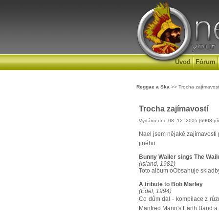
Úvod
Fórum
Reggae a Ska
>> Trocha zajímavost
Trocha zajímavostí
Vydáno dne 08. 12. 2005 (6908 př
Nael jsem nějaké zajímavosti
jiného.
Bunny Wailer sings The Wail
(Island, 1981)
Toto album oObsahuje skladb
A tribute to Bob Marley
(Edel, 1994)
Co dům dal - kompilace z růz
Manfred Mann's Earth Band a S