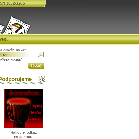
SN 1802-3266
webu
yhledávání na webu
ozířené hledání
odporujeme
Náhodný odkaz
na partnera