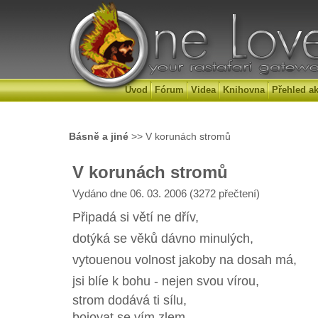
Úvod
Fórum
Videa
Knihovna
Přehled ak
Básně a jiné
>> V korunách stromů
V korunách stromů
Vydáno dne 06. 03. 2006 (3272 přečtení)
Připadá si větí ne dřív,
dotýká se věků dávno minulých,
vytouenou volnost jakoby na dosah má,
jsi blíe k bohu - nejen svou vírou,
strom dodává ti sílu,
bojovat se vím zlem.