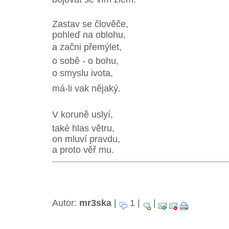
Zastav se člověče,
pohleď na oblohu,
a začni přemýlet,
o sobě - o bohu,
o smyslu ivota,
má-li vak nějaký.
V koruně uslyí,
také hlas větru,
on mluví pravdu,
a proto věř mu.
Autor:
mr3ska
|
1 |
|