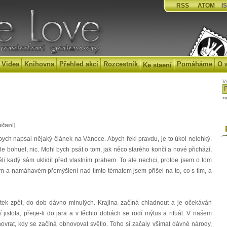
RSS
ATOM
IS
Videa
Knihovna
Přehled akcí
Rozcestník
Pomáháme
O 
Ke staení
V
r
ečtení)
P
ych napsal nějaký článek na Vánoce. Abych řekl pravdu, je to úkol nelehký.
e bohuel, nic. Mohl bych psát o tom, jak něco starého končí a nové přichází,
i kadý sám uklidit před vlastním prahem. To ale nechci, protoe jsem o tom
ém a namáhavém přemýšlení nad tímto tématem jsem přišel na to, co s tím, a
k zpět, do dob dávno minulých. Krajina začíná chladnout a je očekáván
jistota, přeije-li do jara a v těchto dobách se rodí mýtus a rituál. V našem
lunovrat, kdy se začíná obnovovat světlo. Toho si začaly všímat dávné národy,