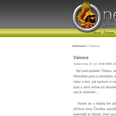
Úvod
Fórum
Informační
>> Vánoce
Vánoce
Vydáno dne 22. 12. 2008 (5081 př
Byl jsem poádán Třískou, ab
Přemýšlel jsem a přemýšlel, al
nebo o tom, jak bychom si měl
psal u vloni. Avšak po dlouh
zde je výsledek.....
Vrame se o nějaký ten páte
příchod zimy. Člověka opouští 
kalendáři je důleitý zimní s