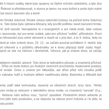
měli 4 hlavní svátky, které byly spojeny se čtyřmi ročními obdobími), a tyto dny
tí Řekové si představovali, e slunce je taeno na voze koňmi a proto bylo nutné
m byl slunci darován vůz a koně.
 římská slavnost, římské oslavy saturnálií (oslavy na počest boha Saturna)
. Tato doba byla vybrána křesany, kdy pocítili potřebu slavit narození Krista.
ně Jeíš narodil. Nenajdeme to v evangeliích a ani nikde jinde, take oslava
o slunovratu, byl pro tento svátek, jako pro příchod "světla", příhodným. První
i křesanství jsou velmi skromné a slavili se v jiný den, a to 6. ledna, tedy na
teré je nám známé dnes, 25. 12., se začalo pouívat počátkem 4. století, kdy
vit církevně a v průběhu středověku se k tomu připojují další zvyky. Např.
a objevil se zde na Vánoce i stromeček, Vánoce, jak je známe dnes, se začaly
denní období, advent. Toto slovo je latinského původu a znamená příchod.
. Dříve se touto dobou po českých vesnicích procházely maskované postavy.
ré enské. Dnes u známe jen Mikuláše, ale dříve před ním chodila ještě
e zakrytou tváří a hodným dětem nadělovala dárky. Barborka a Mikuláš byli
ntu patří také bohosluba, slavená ve všedních dnech, brzy ráno. Těmto
zev roráty je odvozen z latinského slova roráte, co znamená “vyroste“ (5.p.,
u. Nebesa nám sešlou rosu, “vyrosí“ spasitele. Posledním dnem adventu je
rvní jídlo bylo podáváno, a se objevila na obloze první hvězda a i to jídlo, ta
byla postní.