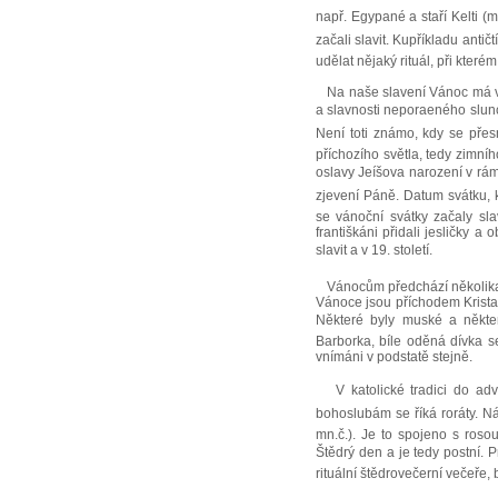
např. Egypané a staří Kelti (
začali slavit. Kupříkladu antič
udělat nějaký rituál, při které
Na naše slavení Vánoc má vliv
a slavnosti neporaeného slunce
Není toti známo, kdy se přes
příchozího světla, tedy zimníh
oslavy Jeíšova narození v rámc
zjevení Páně. Datum svátku, k
se vánoční svátky začaly sla
františkáni přidali jesličky 
slavit a v 19. století.
Vánocům předchází několikatý
Vánoce jsou příchodem Krista
Některé byly muské a někte
Barborka, bíle oděná dívka s
vnímáni v podstatě stejně.
V katolické tradici do adve
bohoslubám se říká roráty. Ná
mn.č.). Je to spojeno s roso
Štědrý den a je tedy postní. P
rituální štědrovečerní večeře, 