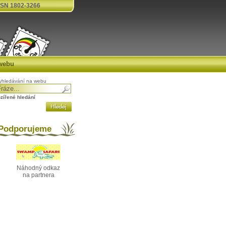
SN 1802-3266
webu
yhledávání na webu
ozířené hledání
odporujeme
Náhodný odkaz
na partnera