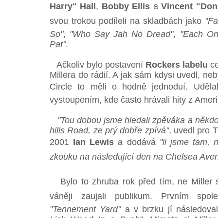
Harry" Hall
,
Bobby Ellis
a
Vincent "Don
svou trokou podíleli na skladbách jako
"Fa
So"
,
"Who Say Jah No Dread"
,
"Each On
Pat"
.
Ačkoliv bylo postavení
Rockers labelu
ce
Millera do rádií. A jak sám kdysi uvedl, ne
Circle to měli o hodně jednoduí. Udělal
vystoupením, kde často hrávali hity z Amer
"Tou dobou jsme hledali zpěváka a někdo
hills Road, ze prý dobře zpívá"
, uvedl pro 
2001
Ian Lewis
a dodává
"li jsme tam, 
zkouku na následující den na Chelsea Ave
Bylo to zhruba rok před tím, ne Miller s
váněji zaujali publikum. Prvním spo
"Tennement Yard"
a v brzku jí následova