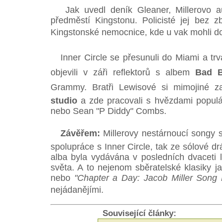
Jak uvedl deník Gleaner, Millerovo a
předměstí Kingstonu. Policisté jej bez z
Kingstonské nemocnice, kde u vak mohli d
Inner Circle se přesunuli do Miami a trval
objevili v záři reflektorů s albem
Bad 
Grammy. Bratři Lewisové si mimojiné za
studio
a zde pracovali s hvězdami populá
nebo Sean "P Diddy" Combs.
Závěřem:
Millerovy nestárnoucí songy stá
spolupráce s Inner Circle, tak ze sólové d
alba byla vydávána v posledních dvaceti 
světa. A to nejenom sběratelské klasiky 
nebo
"Chapter a Day: Jacob Miller Song
nejádanějími.
Související články: