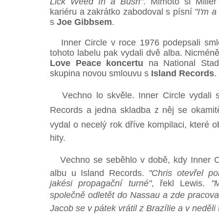
Lick Weed In a Bush"
. Mimoto si Mille
kariéru a zakrátko zabodoval s písní
"I'm a
s
Joe Gibbsem
.
Inner Circle v roce 1976 podepsali sm
tohoto labelu pak vydali dvě alba. Nicmé
Love Peace koncertu
na National Stad
skupina novou smlouvu s
Island Records
.
Vechno lo skvěle. Inner Circle vydali
Records a jedna skladba z něj se okamitě 
vydal o necelý rok dříve kompilaci, které o
hity.
Vechno se seběhlo v době, kdy Inner Ci
albu u Island Records.
"Chris otevřel po
jakési propagační turné"
, řekl Lewis.
"
společně odletět do Nassau a zde pracovat
Jacob se v pátek vrátil z Brazílie a v neděli