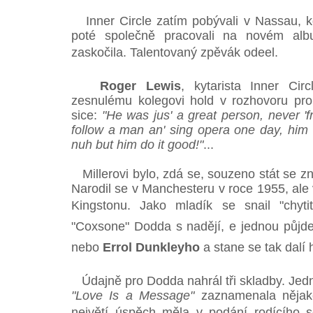
Inner Circle zatím pobývali v Nassau, kd
poté společně pracovali na novém alb
zaskočila. Talentovaný zpěvák odeel.
Roger Lewis
, kytarista Inner Ci
zesnulému kolegovi hold v rozhovoru pr
sice:
"He was jus' a great person, never 'fra
follow a man an' sing opera one day, hi
nuh but him do it good!"
...
Millerovi bylo, zdá se, souzeno stát se
Narodil se v Manchesteru v roce 1955, ale
Kingstonu. Jako mladík se snail "chyt
"Coxsone" Dodda s nadějí, e jednou půj
nebo
Errol Dunkleyho
a stane se tak dalí
Údajně pro Dodda nahrál tři skladby. Jed
"Love Is a Message"
zaznamenala nějak
největí úspěch měla v podání rodícího