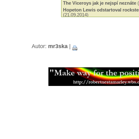
The Viceroys jak je nejspí neznáte
(
Hopeton Lewis odstartoval rockste
(21.09.2014)
Odeel Uziah Sticky Thompson
(29.
Hudba a filantropie Jah Shaky
(14.0
Tak trochu jiné roots od Black Slat
Neznámí The Blackstones
(13.03.2
Beshara - 18 let kariéry a ádné alb
Autor:
mr3ska
|
Black Roots a jejich militantní pac
Aswad je stálicí britské scény
(18.0
Capital Letters spoluutvářeli brits
(15.12.2013)
Mikey Ras Starr, přítel Petera Tosh
Jamajská kapela Pentateuch
(31.07
Bunny Striker Lee je příera
(24.06.2
Jah Lude je novou vlnou etiopskéh
(28.01.2013)
Muzikant, skladatel a učitel Joe Hi
Errol Thompson produkoval první 
(16.11.2012)
Steel Pulse se učili z nahrávek Ma
(18.09.2012)
Samini a jeho africký dancehall
(21.
Don Letts je srdcem rebel
(02.08.20
Muzikant a producent Oswald Ossi
(10.07.2012)