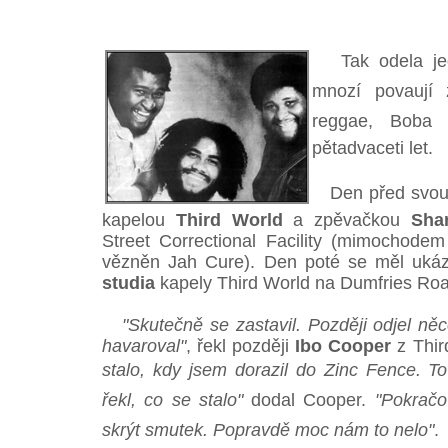
Tak odela jed
mnozí povaují
reggae, Boba 
pětadvaceti let.
Den před svou sm
kapelou
Third World
a zpěvačkou
Sha
Street Correctional Facility (mimochodem
vězněn Jah Cure). Den poté se měl ukáz
studia
kapely Third World na Dumfries Roa
"Skutečně se zastavil. Později odjel něc
havaroval"
, řekl později
Ibo Cooper
z Thir
stalo, kdy jsem dorazil do Zinc Fence. T
řekl, co se stalo"
dodal Cooper.
"Pokračov
skrýt smutek. Popravdě moc nám to nelo"
.