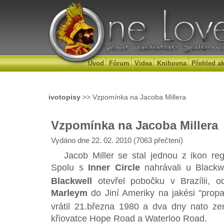
Úvod
Fórum
Videa
Knihovna
Přehled ak
ivotopisy
>> Vzpomínka na Jacoba Millera
Vzpomínka na Jacoba Millera
Vydáno dne 22. 02. 2010 (7063 přečtení)
Jacob Miller se stal jednou z ikon reg
Spolu s
Inner Circle
nahrávali u Black
Blackwell
otevřel pobočku v Brazílii, 
Marleym
do Jiní Ameriky na jakési "prop
vrátil 21.března 1980 a dva dny nato ze
křiovatce Hope Road a Waterloo Road.