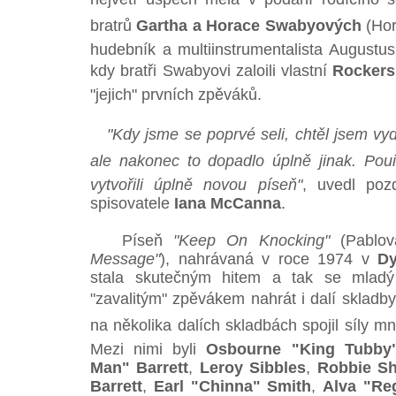
bratrů
Gartha a Horace Swabyových
(Hor
hudebník a multiinstrumentalista Augustus 
kdy bratři Swabyovi zaloili vlastní
Rockers
"jejich" prvních zpěváků.
"Kdy jsme se poprvé seli, chtěl jsem v
ale nakonec to dopadlo úplně jinak. Poui
vytvořili úplně novou píseň"
, uvedl poz
spisovatele
Iana McCanna
.
Píseň
"Keep On Knocking"
(Pablov
Message"
), nahrávaná v roce 1974 v
D
stala skutečným hitem a tak se mladý
"zavalitým" zpěvákem nahrát i dalí skladb
na několika dalích skladbách spojil síly 
Mezi nimi byli
Osbourne "King Tubby
Man" Barrett
,
Leroy Sibbles
,
Robbie S
Barrett
,
Earl "Chinna" Smith
,
Alva "Re