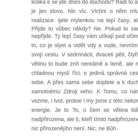
kolika e se jde dnes do důchodu? Radi to 
je jen slovo. Nic víc. Vichni o něm ml
realizace. ijete mylenkou na lepí časy,
Přijde to vůbec někdy? Ne. Pokud to sam
nepřijde. Ty lepí časy vám utíkají pod očima
to, co je slyet a vidět vdy a vude, nevnímá
svojí cestu. V sedmnácti, dvaceti pěti, čtyři
větinu to bude znít nereálně a íleně, a
chladnou myslí říci, e jediná správná ce
sebe. A přes sama sebe dojdete a k ducho
samotnému Zdroji veho. K Tomu, co nám
vezme, i ivot, protoe i my jsme z této nek
energie. Je to To, o čem se větina lidí
nadpřirozena, ale ti, kteří tímto nadpřirozen
nic přirozenějího není. Nic, ne Bůh.