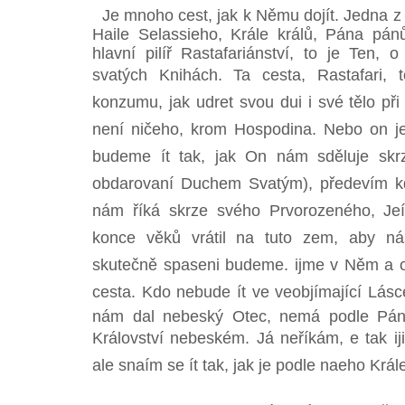
Je mnoho cest, jak k Němu dojít. Jedna z 
Haile Selassieho, Krále králů, Pána pánů
hlavní pilíř Rastafariánství, to je Ten, 
svatých Knihách. Ta cesta, Rastafari, t
konzumu, jak udret svou dui i své tělo př
není ničeho, krom Hospodina. Nebo on je
budeme ít tak, jak On nám sděluje skrz
obdarovaní Duchem Svatým), předevím kd
nám říká skrze svého Prvorozeného, Jeí
konce věků vrátil na tuto zem, aby nás 
skutečně spaseni budeme. ijme v Něm a on
cesta. Kdo nebude ít ve veobjímající Lásc
nám dal nebeský Otec, nemá podle Pán
Království nebeském. Já neříkám, e tak i
ale snaím se ít tak, jak je podle naeho Krá