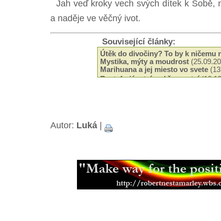
Jah veď kroky vech svých dítek k Sobě, 
a naděje ve věčný ivot.
Související články:
Útěk do divočiny? To by k ničemu 
Mystika, mýty a moudrost
(25.09.20
Marihuana a jej miesto vo svete
(13
Rastafariánství vs křesanství
(10.10
Rastafariánství a rasová otázka
(06
Nejlepí učitel
(26.05.2008)
Reggae hey! Positive day, positive
O modlitbe - pramienok, z ktorého t
Autor:
Luká
|
(20.03.2008)
Starí generací (ne)odsouzen
(29.02
Positive vibrations, negative reacti
Naléhej aneb slova posílení pro bra
Je čas zlepit společnost
(17.12.200
Dreadlocky pouze pro vyvolené
(04
Ovlivnění těla myslí
(10.03.2006)
Mylenka dne.......
(19.11.2005)
Hudba Boba Marleyho
(23.07.2005)
Pojednání o reinkarnaci
(04.07.2005
Kdy sbliovat, tak vechny
(23.05.200