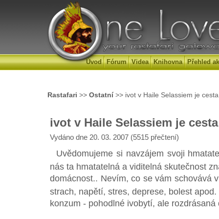
Úvod
Fórum
Videa
Knihovna
Přehled ak
Rastafari
>>
Ostatní
>> ivot v Haile Selassiem je cest
ivot v Haile Selassiem je ces
Vydáno dne 20. 03. 2007 (5515 přečtení)
Uvědomujeme si navzájem svoji hmatateln
nás ta hmatatelná a viditelná skutečnost zn
domácnost.. Nevím, co se vám schovává v srd
strach, napětí, stres, deprese, bolest apod
konzum - pohodlné ivobytí, ale rozdrásaná 