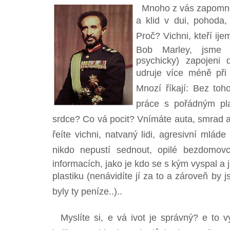
Mnoho z vás zapomnělo
a klid v dui, pohoda,
Proč? Vichni, kteří ije
Bob Marley, jsme f
psychicky) zapojeni 
udruje více méně při 
Mnozí říkají: Bez toh
práce s pořádným plat
srdce? Co vá pocit? Vnímáte auta, smrad a 
řeíte vichni, natvaný lidi, agresivní mláde
nikdo nepustí sednout, opilé bezdomovce
informacích, jako je kdo se s kým vyspal 
plastiku (nenávidíte jí za to a zároveň by jst
byly ty peníze..)..
Myslíte si, e vá ivot je správný? e to v