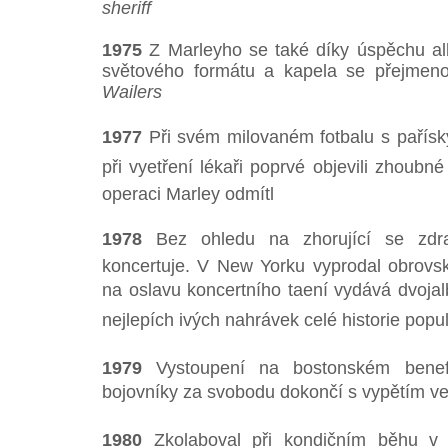
sheriff
1975
Z Marleyho se také díky úspěchu a
světového formátu a kapela se přejme
Wailers
1977
Při svém milovaném fotbalu s paříský
při vyetření lékaři poprvé objevili zhoub
operaci Marley odmítl
1978
Bez ohledu na zhorující se zdra
koncertuje. V New Yorku vyprodal obrov
na oslavu koncertního taení vydává dvoj
nejlepích ivých nahrávek celé historie pop
1979
Vystoupení na bostonském benefi
bojovníky za svobodu dokončí s vypětím ve
1980
Zkolaboval při kondičním běhu v 