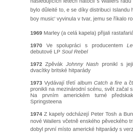
následujících letech natočil s Wailers řadu
bylo důleité to, e se díky distribuci Island
boy music' vyvinula v tvar, jemu se říkalo roc
1969
Marley (a celá kapela) přijali rastafar
1970
Ve spolupráci s producentem
Le
debutové LP
Soul Rebel
1972
Zpěvák
Johnny Nash
pronikl s jej
dvacítky britské hitparády
1973
Vydávají třetí album
Catch a fire
a č
pronikli na mezinárodní scénu, svět začal 
Na prvním americkém turné předskak
Springsteena
1974
Z kapely odcházejí Peter Tosh a Bunn
nové Wailers včetně enského pěveckého tri
dobyl první místo americké hitparády s ver