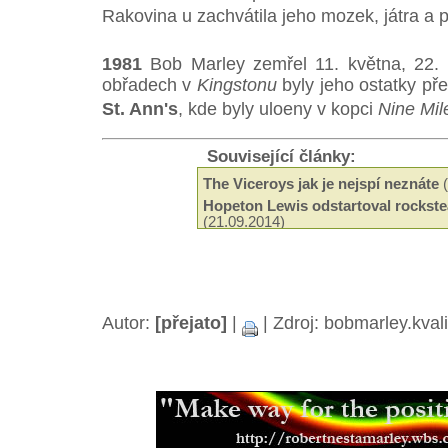
Rakovina u zachvátila jeho mozek, játra a p
1981
Bob Marley zemřel 11. května, 22. 
obřadech v
Kingstonu
byly jeho ostatky p
St. Ann's
, kde byly uloeny v kopci
Nine Mil
Související články:
The Viceroys jak je nejspí neznáte
(
Hopeton Lewis odstartoval rockste
(21.09.2014)
Odeel Uziah Sticky Thompson
(29.
Hudba a filantropie Jah Shaky
(14.0
Tak trochu jiné roots od Black Slat
Neznámí The Blackstones
(13.03.2
Beshara - 18 let kariéry a ádné alb
Autor:
[přejato]
|
| Zdroj: bobmarley.kval
Black Roots a jejich militantní pac
Aswad je stálicí britské scény
(18.0
Capital Letters spoluutvářeli brits
(15.12.2013)
Mikey Ras Starr, přítel Petera Tosh
Jamajská kapela Pentateuch
(31.07
Bunny Striker Lee je příera
(24.06.2