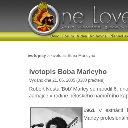
Úvod
Fórum
Videa
Knihovna
Přehled ak
ivotopisy
>> ivotopis Boba Marleyho
ivotopis Boba Marleyho
Vydáno dne 21. 05. 2005 (9389 přečtení)
Robert Nesta 'Bob' Marley se narodil 6. ún
Jamajce v rodině běloského námořního kap
1961
V estnácti 
Marley profesionáln