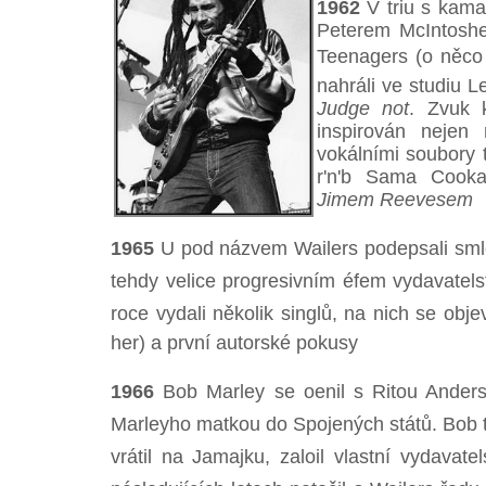
1962
V triu s kam
Peterem McIntosh
Teenagers (o něco 
nahráli ve studiu L
Judge not
. Zvuk 
inspirován nejen
vokálními soubory t
r'n'b Sama Cook
Jimem Reevesem
1965
U pod názvem Wailers podepsali sml
tehdy velice progresivním éfem vydavatels
roce vydali několik singlů, na nich se obj
her) a první autorské pokusy
1966
Bob Marley se oenil s Ritou Anders
Marleyho matkou do Spojených států. Bob ta
vrátil na Jamajku, zaloil vlastní vydavate