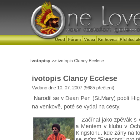
Úvod
Fórum
Videa
Knihovna
Přehled ak
ivotopisy
>> ivotopis Clancy Ecclese
ivotopis Clancy Ecclese
Vydáno dne 10. 07. 2007 (9685 přečtení)
Narodil se v Dean Pen (St.Mary) poblí High
na venkově, poté se vydal na cesty.
Začínal jako zpěvák s 
a Mentem v klubu v Ocho
Kingstonu, kde záhy na to
se svým "Freedom" pro p