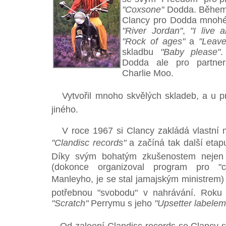
"Coxsone"
Dodda. Během ně
Clancy pro Dodda mnohé 
"River Jordan"
,
"I live 
"Rock of ages"
a
"Leave
skladbu
"Baby please"
.
Dodda ale pro partne
Charlie Moo.
Vytvořil mnoho skvělých skladeb, a u 
jiného.
V roce 1967 si Clancy zakládá vlastní 
"Clandisc records"
a začíná tak další etapu
Díky svým bohatým zkušenostem nejen
(dokonce organizoval program pro "c
Manleyho, je se stal jamajským ministre
potřebnou "svobodu" v nahrávání. Rok
"Scratch"
Perrymu s jeho
"Upsetter labelem