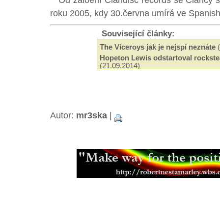
Od zaloení Clandisc records se Clancy st
roku 2005, kdy 30.června umírá ve Spanis
Související články:
The Viceroys jak je nejspí neznáte
(
Hopeton Lewis odstartoval rockste
(21.09.2014)
Odeel Uziah Sticky Thompson
(29.
Hudba a filantropie Jah Shaky
(14.0
Tak trochu jiné roots od Black Slat
Neznámí The Blackstones
(13.03.2
Beshara - 18 let kariéry a ádné alb
Autor:
mr3ska
|
Black Roots a jejich militantní pac
Aswad je stálicí britské scény
(18.0
Capital Letters spoluutvářeli brits
(15.12.2013)
Mikey Ras Starr, přítel Petera Tosh
Jamajská kapela Pentateuch
(31.07
Bunny Striker Lee je příera
(24.06.2
Jah Lude je novou vlnou etiopskéh
(28.01.2013)
Muzikant, skladatel a učitel Joe Hi
Errol Thompson produkoval první 
(16.11.2012)