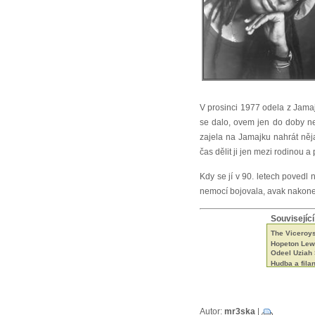
V prosinci 1977 odela z Jam
se dalo, ovem jen do doby ne
zajela na Jamajku nahrát něj
čas dělit ji jen mezi rodinou a
Kdy se jí v 90. letech povedl 
nemocí bojovala, avak nakon
Související
The Viceroys 
Hopeton Lewi
Odeel Uziah
Hudba a fila
Tak trochu ji
Neznámí The
Beshara - 18 
Black Roots a
Aswad je stá
Autor:
mr3ska
|
Capital Lett