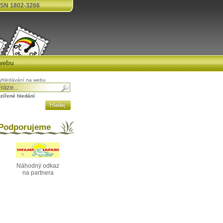
SN 1802-3266
webu
yhledávání na webu
ozířené hledání
odporujeme
Náhodný odkaz
na partnera