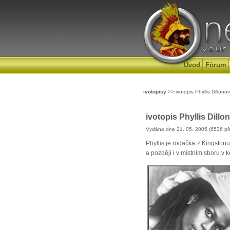
Úvod
Fórum
ivotopisy
>> ivotopis Phyllis Dillono
ivotopis Phyllis Dillo
Vydáno dne 21. 05. 2005 (6536 př
Phyllis je rodačka z Kingstonu 
a později i v místním sboru v k