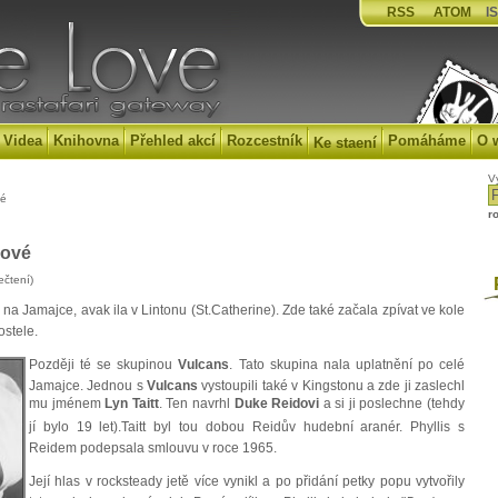
RSS
ATOM
IS
Videa
Knihovna
Přehled akcí
Rozcestník
Pomáháme
O 
Ke staení
V
vé
r
nové
ečtení)
P
na Jamajce, avak ila v Lintonu (St.Catherine). Zde také začala zpívat ve kole
ostele.
Později té se skupinou
Vulcans
. Tato skupina nala uplatnění po celé
Jamajce. Jednou s
Vulcans
vystoupili také v Kingstonu a zde ji zaslechl
mu jménem
Lyn Taitt
. Ten navrhl
Duke Reidovi
a si ji poslechne (tehdy
jí bylo 19 let).Taitt byl tou dobou Reidův hudební aranér. Phyllis s
Reidem podepsala smlouvu v roce 1965.
Její hlas v rocksteady jetě více vynikl a po přidání petky popu vytvořily