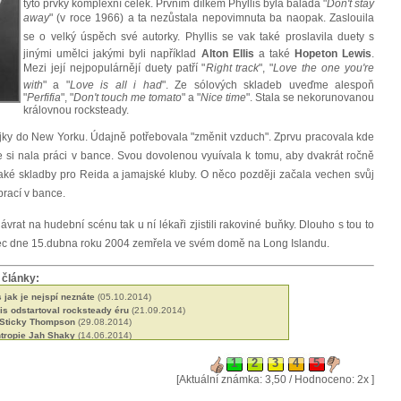
tyto prvky komplexní celek. Prvním dílkem Phyllis byla balada "
Don't stay
away
" (v roce 1966) a ta nezůstala nepovimnuta ba naopak. Zaslouila
se o velký úspěch své autorky. Phyllis se vak také proslavila duety s
jinými umělci jakými byli například
Alton Ellis
a také
Hopeton Lewis
.
Mezi její nejpopulárnějí duety patří "
Right track
", "
Love the one you're
with
" a "
Love is all i had
". Ze sólových skladeb uveďme alespoň
"
Perfifia
", "
Don't touch me tomato
" a "
Nice time
". Stala se nekorunovanou
královnou rocksteady.
ajky do New Yorku. Údajně potřebovala "změnit vzduch". Zprvu pracovala kde
 si nala práci v bance. Svou dovolenou vyuívala k tomu, aby dvakrát ročně
aké skladby pro Reida a jamajské kluby. O něco později začala vechen svůj
 prací v bance.
návrat na hudební scénu tak u ní lékaři zjistili rakoviné buňky. Dlouho s tou to
ec dne 15.dubna roku 2004 zemřela ve svém domě na Long Islandu.
 články:
jak je nejspí neznáte
(05.10.2014)
s odstartoval rocksteady éru
(21.09.2014)
 Sticky Thompson
(29.08.2014)
ntropie Jah Shaky
(14.06.2014)
né roots od Black Slate
(19.05.2014)
 Blackstones
(13.03.2014)
let kariéry a ádné album
(09.02.2014)
[Aktuální známka: 3,50 / Hodnoceno: 2x ]
 jejich militantní pacifismus
(31.01.2014)
licí britské scény
(18.01.2014)
ers spoluutvářeli britskou scénu
(15.12.2013)