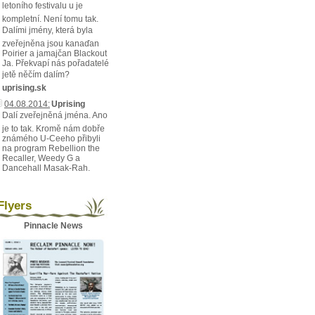
letoního festivalu u je
kompletní. Není tomu tak.
Dalími jmény, která byla
zveřejněna jsou kanaďan
Poirier a jamajčan Blackout
Ja. Překvapí nás pořadatelé
jetě něčím dalím?
uprising.sk
04.08.2014:
Uprising
Dalí zveřejněná jména. Ano
je to tak. Kromě nám dobře
známého U-Ceeho přibyli
na program Rebellion the
Recaller, Weedy G a
Dancehall Masak-Rah.
lyers
Pinnacle News