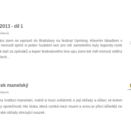
2013 - díl 1
ečtení)
tos jsem se vypravil do Bratislavy na festival Uprising. Hlavním lákadlem v
 moností splnit si jeden hudební sen pro mě samotného byly legendy roots
dalí ze zpěváků a kapel festivalového line-upu jsem toti měl monost vidět ji
lech...
zek manelský
F
čtení)
a instituci manelství, nutně si musí uvědomit, e její obřady a vůbec ve kolem
 společnosti. Ale láska, která vzniká mezi muem a enou je přeci důleitějí ne
ké obřady stvrzující svazek.