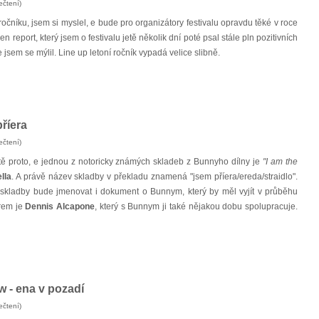
ečtení)
očníku, jsem si myslel, e bude pro organizátory festivalu opravdu těké v roce
en report, který jsem o festivalu jetě několik dní poté psal stále pln pozitivních
jsem se mýlil. Line up letoní ročník vypadá velice slibně.
říera
ečtení)
tě proto, e jednou z notoricky známých skladeb z Bunnyho dílny je
"I am the
lla
. A právě název skladby v překladu znamená "jsem příera/ereda/straidlo".
 skladby bude jmenovat i dokument o Bunnym, který by měl vyjít v průběhu
orem je
Dennis Alcapone
, který s Bunnym ji také nějakou dobu spolupracuje.
- ena v pozadí
ečtení)