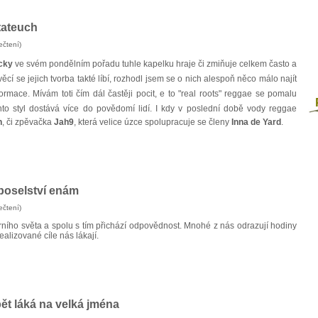
tateuch
ečtení)
cky
ve svém pondělním pořadu tuhle kapelku hraje či zmiňuje celkem často a
věcí se jejich tvorba takté líbí, rozhodl jsem se o nich alespoň něco málo najít
ormace. Mívám toti čím dál častěji pocit, e to "real roots" reggae se pomalu
P
ento styl dostává více do povědomí lidí. I kdy v poslední době vody reggae
h
, či zpěvačka
Jah9
, která velice úzce spolupracuje se členy
Inna de Yard
.
poselství enám
ečtení)
ního světa a spolu s tím přichází odpovědnost. Mnohé z nás odrazují hodiny
ealizované cíle nás lákají.
pět láká na velká jména