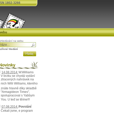
SN 1802-3266
webu
yhledávání na webu
ozířené hledání
ovinky
14.08.2014:
W.Williams
V brzku se chystá vydání
ztracených nahrávek na
nich Willi Williams, kterého
znáte hlavně díky skladbě
"Armagideon Times",
spolupracoval s Yabbym
You. U teď se těíme!!!
07.08.2014:
Povstání
Čekali jsme, e program