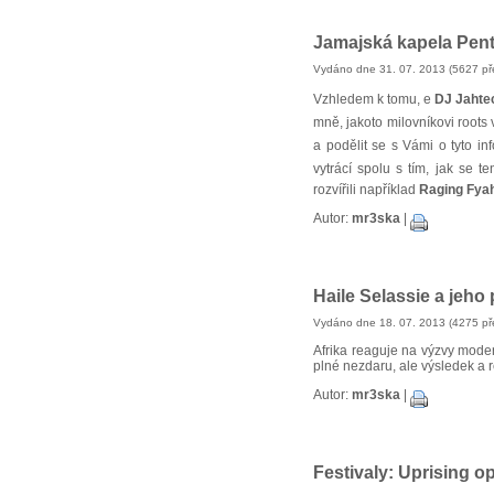
Jamajská kapela Pen
Vydáno dne 31. 07. 2013 (5627 př
Vzhledem k tomu, e
DJ Jahte
mně, jakoto milovníkovi roots 
a podělit se s Vámi o tyto inf
vytrácí spolu s tím, jak se t
rozvířili například
Raging Fya
Autor:
mr3ska
|
Haile Selassie a jeho 
Vydáno dne 18. 07. 2013 (4275 př
Afrika reaguje na výzvy moder
plné nezdaru, ale výsledek a r
Autor:
mr3ska
|
Festivaly: Uprising o