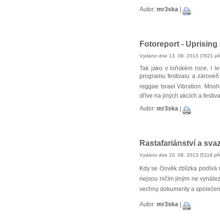
Autor:
mr3ska
|
Fotoreport - Uprising 
Vydáno dne 13. 09. 2013 (7821 př
Tak jako v loňském roce, i le
programu festivalu a zároveň
reggae Israel Vibration. Mnohé 
dříve na jiných akcích a festiva
Autor:
mr3ska
|
Rastafariánství a sva
Vydáno dne 10. 08. 2013 (5118 pře
Kdy se člověk zblízka podívá n
nejsou ničím jiným ne vynálezy
vechny dokumenty a společens
Autor:
mr3ska
|