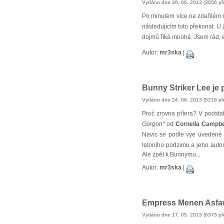
Vydáno dne 26. 06. 2013 (3656 př
Po minulém více ne zdařilém r
následujícím toto překonat. U j
dojmů říká mnohé. Jsem rád, e 
Autor:
mr3ska
|
Bunny Striker Lee je p
Vydáno dne 24. 06. 2013 (5216 př
Proč zrovna příera? V podsta
Gorgon"
od
Cornella Campbe
Navíc se podle výe uvedené
letoního podzimu a jeho aut
Ale zpět k Bunnymu...
Autor:
mr3ska
|
Empress Menen Asfaw 
Vydáno dne 17. 05. 2013 (6373 př