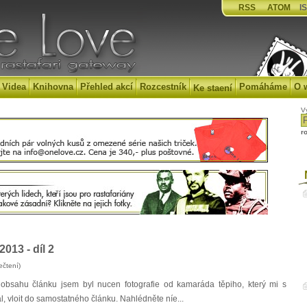
RSS
ATOM
IS
Videa
Knihovna
Přehled akcí
Rozcestník
Pomáháme
O 
Ke staení
V
r
N
2013 - díl 2
ečtení)
sahu článku jsem byl nucen fotografie od kamaráda těpiho, který mi s
 vloit do samostatného článku. Nahlédněte níe...