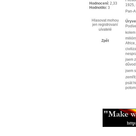
Filoso
Hodnocení:
2,33
1925, 
Hodnotilo:
3
Pan-Af
Hlasovat mohou
Úryve
jen registrovaní
Podív
uívatelé
kolem 
milión
Zpět
Africe
civiliz
nespra
jsem 
důvod 
jsem s
zemřít
psát h
potoms