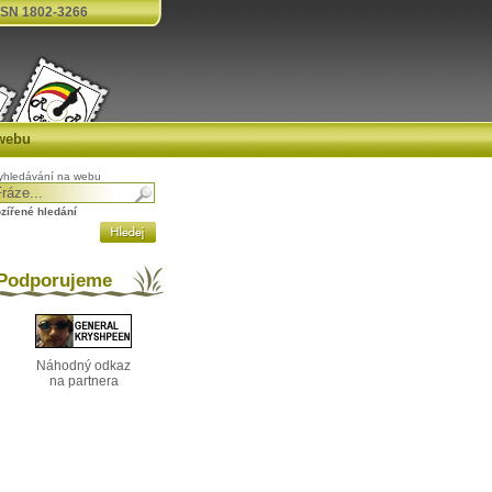
SN 1802-3266
webu
yhledávání na webu
ozířené hledání
odporujeme
Náhodný odkaz
na partnera