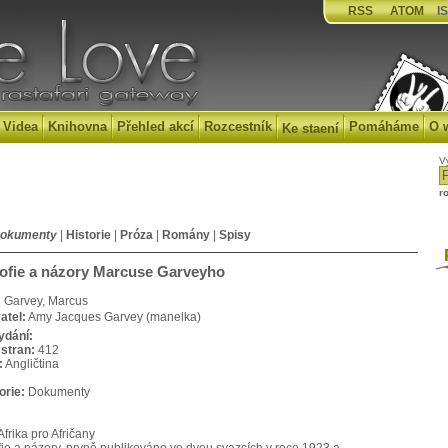
RSS
ATOM
IS
Videa
Knihovna
Přehled akcí
Rozcestník
Pomáháme
O 
Ke staení
V
r
okumenty
|
Historie
|
Próza
|
Romány
|
Spisy
P
sofie a názory Marcuse Garveyho
:
Garvey, Marcus
atel:
Amy Jacques Garvey (manelka)
ydání:
stran:
412
:
Angličtina
orie:
Dokumenty
:
frika pro Afričany