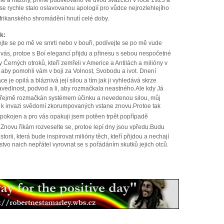
fie a názory, prvně publikováno ve dvou svazcích v roce 1923 a
se rychle stalo oslavovanou apologií pro vůdce nejrozlehlejího
rikanského shromádění hnutí celé doby.
k:
ejte se po mě ve smrti nebo v bouři, podívejte se po mě vude
vás, protoe s Boí elegancí přijdu a přinesu s sebou nespočetné
y Černých otroků, kteří zemřeli v Americe a Antilách a milióny v
, aby pomohli vám v boji za Volnost, Svobodu a ivot. Dnení
ace je opilá a bláznivá její silou a tím jak ji vyhledává skrze
vedlnost, podvod a li, aby rozmačkala neastného.Ale kdy Já
zřejmě rozmačkán systémem účinku a nevedenou silou, můj
k invazi svědomí zkorumpovaných vstane znovu.Protoe tak
pokojen a pro vás opakuji jsem potěen trpět popřípadě
.Znovu říkám rozveselte se, protoe lepí dny jsou vpředu.Budu
istorii, která bude inspirovat milióny těch, kteří přijdou a nechají
tvo naich nepřátel vyrovnat se s pořádáním skutků jejich otců.