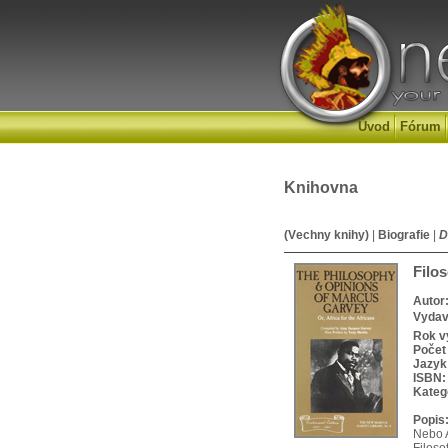
Úvod
Fórum
Knihovna
(Vechny knihy)
|
Biografie
|
D
Filo
Autor
Vydav
Rok v
Počet 
Jazyk
ISBN:
Kateg
Popis
Nebo A