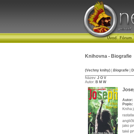
Úvod
Fórum
Knihovna - Biografie
(Vechny knihy)
|
Biografie
|
D
Název:
J
O
V
Autor:
B
M
W
Jose
Autor:
Popis:
Kniha 
rastafa
anglič
jako pr
také pr