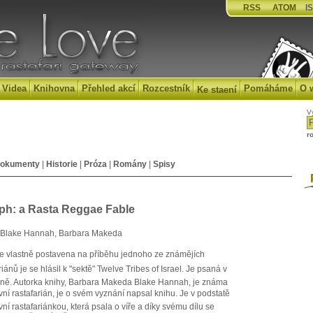
RSS
ATOM
IS
Videa
Knihovna
Přehled akcí
Rozcestník
Pomáháme
O 
Ke staení
V
r
okumenty
|
Historie
|
Próza
|
Romány
|
Spisy
P
ph: a Rasta Reggae Fable
Blake Hannah, Barbara Makeda
je vlastně postavena na příběhu jednoho ze známějích
riánů je se hlásil k "sektě" Twelve Tribes of Israel. Je psaná v
tině. Autorka knihy, Barbara Makeda Blake Hannah, je známa
vní rastafarián, je o svém vyznání napsal knihu. Je v podstatě
vní rastafariánkou, která psala o víře a díky svému dílu se