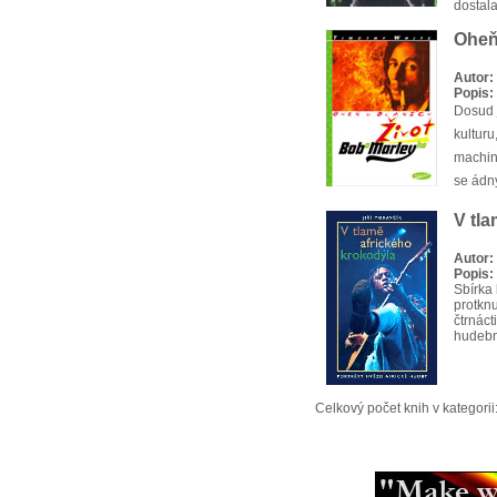
dostal
Oheň
Autor:
Popis:
Dosud j
kultur
machina
se ádn
V tl
Autor:
Popis:
Sbírka
protknu
čtrnáct
hudebn
Celkový počet knih v kategorii