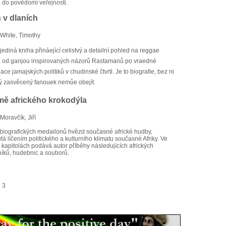
a do povědomí veřejnosti.
 v dlaních
White, Timothy
ediná kniha přináející celistvý a detailní pohled na reggae
u, od ganjou inspirovaných názorů Rastamanů po vraedné
ce jamajských politiků v chudinské čtvrti. Je to biografie, bez ni
ý zasvěcený fanouek nemůe obejít.
amě afrického krokodýla
Moravčík, Jiří
 biografických medailonů hvězd současné africké hudby,
tá líčením politického a kulturního klimatu současné Afriky. Ve
i kapitolách podává autor příběhy následujících afrických
íků, hudebnic a souborů.
: 3