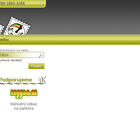
SN 1802-3266
webu
yhledávání na webu
ozířené hledání
odporujeme
Náhodný odkaz
na partnera