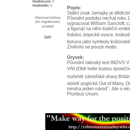
Hodnocení:
0
Hodnotilo:
0
Popis:
Státní znak Jamajky je dědictv
Hlasovat mohou
Původní podobu nechal roku 1
jen registrovaní
vypracovat William Sancroft, c
uívatelé
a figurují na něm tradiční emb
Indiáni, tropické ovoce, krokodý
Zpět
koruna jako symboly královské
Změnilo se pouze motto.
Úryvek:
Původní latinský text INDV
VNI (Obě Indie budou společně 
rozlehlé zámořské dravy Britán
století anglické Out of Many, 
mnoha jeden národ". Jde o ek
Pluribus Unum.