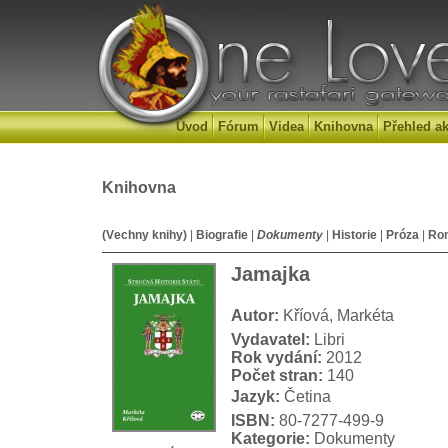
Úvod
Fórum
Videa
Knihovna
Přehled ak
Knihovna
(Vechny knihy)
|
Biografie
|
Dokumenty
|
Historie
|
Próza
|
Ro
Jamajka
Autor:
Kříová, Markéta
Vydavatel:
Libri
Rok vydání:
2012
Počet stran:
140
Jazyk:
Četina
ISBN:
80-7277-499-9
Kategorie:
Dokumenty