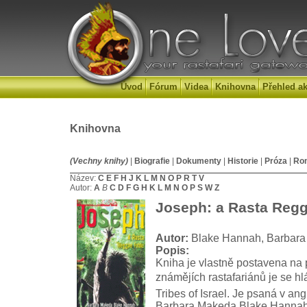
Úvod
Fórum
Videa
Knihovna
Přehled ak
Knihovna
(Vechny knihy)
|
Biografie
|
Dokumenty
|
Historie
|
Próza
|
Ro
Název:
C
E
F
H
J
K
L
M
N
O
P
R
T
V
Autor:
A
B
C
D
F
G
H
K
L
M
N
O
P
S
W
Z
Joseph: a Rasta Regg
Autor:
Blake Hannah, Barbar
Popis:
Kniha je vlastně postavena na
známějích rastafariánů je se h
Tribes of Israel. Je psaná v ang
Barbara Makeda Blake Hannah,