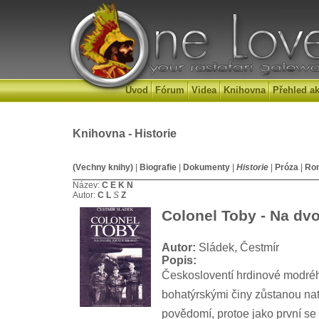
Úvod
Fórum
Videa
Knihovna
Přehled ak
Knihovna - Historie
(Vechny knihy)
|
Biografie
|
Dokumenty
|
Historie
|
Próza
|
Ro
Název:
C
E
K
N
Autor:
C
L
S
Z
Colonel Toby - Na dvo
Autor:
Sládek, Čestmír
Popis:
Českosloventí hrdinové modré
bohatýrskými činy zůstanou nat
povědomí, protoe jako první se 