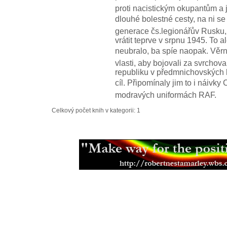
proti nacistickým okupantům a 
dlouhé bolestné cesty, na ni s
generace čs.legionářův Rusku, F
vrátit teprve v srpnu 1945. To a
neubralo, ba spíe naopak. Věrn
vlasti, aby bojovali za svrch
republiku v předmnichovských hr
cíl. Připomínaly jim to i ná
modravých uniformách RAF.
Celkový počet knih v kategorii: 1